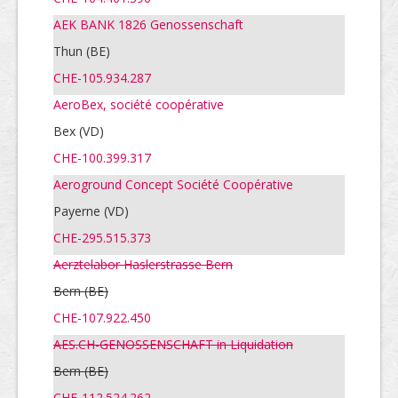
AEK BANK 1826 Genossenschaft
Thun (BE)
CHE-105.934.287
AeroBex, société coopérative
Bex (VD)
CHE-100.399.317
Aeroground Concept Société Coopérative
Payerne (VD)
CHE-295.515.373
Aerztelabor Haslerstrasse Bern
Bern
(BE)
CHE-107.922.450
AES.CH-GENOSSENSCHAFT in Liquidation
Bern
(BE)
CHE-112.524.262