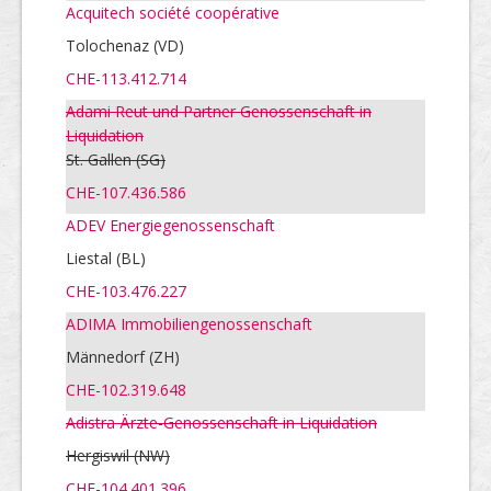
Acquitech société coopérative
Tolochenaz (VD)
CHE-113.412.714
Adami Reut und Partner Genossenschaft in
Liquidation
St. Gallen
(SG)
CHE-107.436.586
ADEV Energiegenossenschaft
Liestal (BL)
CHE-103.476.227
ADIMA Immobiliengenossenschaft
Männedorf (ZH)
CHE-102.319.648
Adistra Ärzte-Genossenschaft in Liquidation
Hergiswil (NW)
CHE-104.401.396