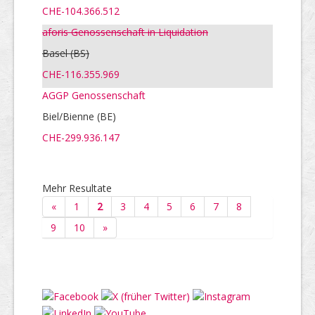
CHE-104.366.512
aforis Genossenschaft in Liquidation
Basel
(BS)
CHE-116.355.969
AGGP Genossenschaft
Biel/Bienne (BE)
CHE-299.936.147
Mehr Resultate
«
1
2
3
4
5
6
7
8
9
10
»