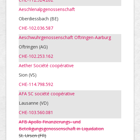
Aeschlenalpgenossenschaft
Oberdiessbach (BE)
CHE-102.036.587
Aeschwuhrgenossenschaft Oftringen-Aarburg
Oftringen (AG)
CHE-102.253.162
Aether Société coopérative
Sion (VS)
CHE-114.798.592
AFA SC société coopérative
Lausanne (VD)
CHE-103.560.081
AFB Apollo Finanzierungs- und
Beteiligungsgenossenschaft in Liquidation
St. Ursen
(FR)