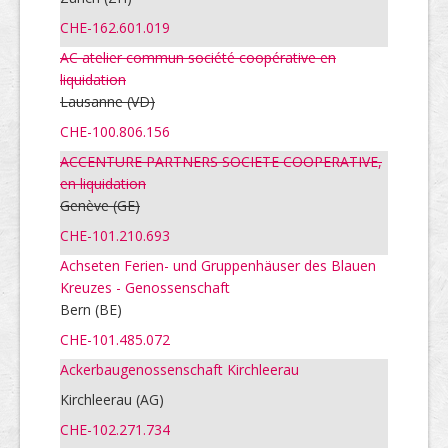
CHE-162.601.019
AC atelier commun société coopérative en
liquidation
Lausanne
(VD)
CHE-100.806.156
ACCENTURE PARTNERS SOCIETE COOPERATIVE,
en liquidation
Genève
(GE)
CHE-101.210.693
Achseten Ferien- und Gruppenhäuser des Blauen
Kreuzes - Genossenschaft
Bern (BE)
CHE-101.485.072
Ackerbaugenossenschaft Kirchleerau
Kirchleerau (AG)
CHE-102.271.734