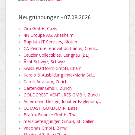
Neugründungen -
07.08.2026
»
Zirp GmbH, Cazis
»
4N Groupe AG, Arlesheim
»
Baptista IT Services, Kloten
»
CA Peinture rénovation Carlos, Crém...
»
Otuzbir Collectibles, Lengnau (BE)
»
Ächt Schwyz, Schwyz
»
Swiss Plattform GmbH, Cham
»
Kardio & Ausbildung Irina-Maria Sul...
»
Carelli Advisory, Zürich
»
Gartenklar GmbH, Zürich
»
GOLDCREST VENTURES GMBH, Zürich
»
Adlermann Design, Inhaber Eagleman,...
»
COMASH GÖKDEMIR, Basel
»
Brafox Finance GmbH, Thal
»
merz beteiligungen GmbH, St. Gallen
»
Vireonas GmbH, Birrwil
»
Staziun AG, Ilanz/Glion