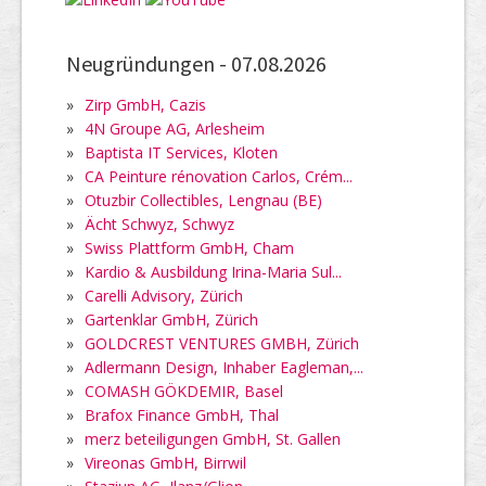
Neugründungen -
07.08.2026
»
Zirp GmbH, Cazis
»
4N Groupe AG, Arlesheim
»
Baptista IT Services, Kloten
»
CA Peinture rénovation Carlos, Crém...
»
Otuzbir Collectibles, Lengnau (BE)
»
Ächt Schwyz, Schwyz
»
Swiss Plattform GmbH, Cham
»
Kardio & Ausbildung Irina-Maria Sul...
»
Carelli Advisory, Zürich
»
Gartenklar GmbH, Zürich
»
GOLDCREST VENTURES GMBH, Zürich
»
Adlermann Design, Inhaber Eagleman,...
»
COMASH GÖKDEMIR, Basel
»
Brafox Finance GmbH, Thal
»
merz beteiligungen GmbH, St. Gallen
»
Vireonas GmbH, Birrwil