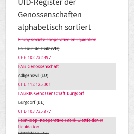
UID-Register der
Genossenschaften
alphabetisch sortiert
F. Uny société coopérative en liquidation
La Tour-de-Peilz
(VD)
CHE-102.732.497
FAB-Genossenschaft
Adligenswil (LU)
CHE-112.125.301
FABRIK-Genossenschaft Burgdorf
Burgdorf (BE)
CHE-103.735.877
Fabrikoop, Kooperative Fabrik Glattfelden in
Liquidation
Glattfelden
(ZH)