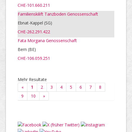
CHE-101.660.211
Familienskilift Tanzboden Genossenschaft
Ebnat-Kappel (SG)
CHE-262.291.422
Fata Morgana Genossenschaft
Bern (BE)
CHE-106.059.251
Mehr Resultate
«
1
2
3
4
5
6
7
8
9
10
»