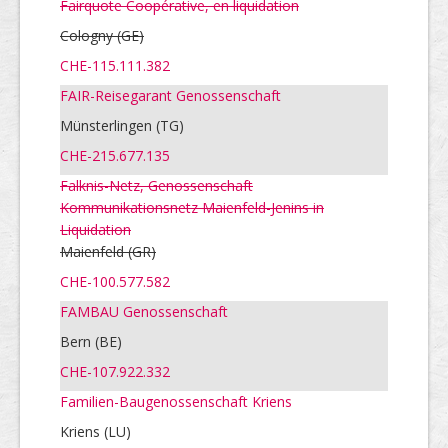
Fairquote Coopérative, en liquidation
Cologny
(GE)
CHE-115.111.382
FAIR-Reisegarant Genossenschaft
Münsterlingen (TG)
CHE-215.677.135
Falknis-Netz, Genossenschaft
Kommunikationsnetz Maienfeld-Jenins in
Liquidation
Maienfeld
(GR)
CHE-100.577.582
FAMBAU Genossenschaft
Bern (BE)
CHE-107.922.332
Familien-Baugenossenschaft Kriens
Kriens (LU)