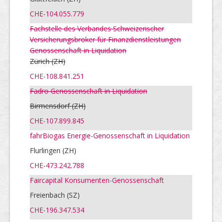
CHE-104.055.779
Fachstelle des Verbandes Schweizerischer
Versicherungsbroker für Finanzdienstleistungen
Genossenschaft in Liquidation
Zürich
(ZH)
CHE-108.841.251
Fadro Genossenschaft in Liquidation
Birmensdorf (ZH)
CHE-107.899.845
fahrBiogas Energie-Genossenschaft in Liquidation
Flurlingen (ZH)
CHE-473.242.788
Faircapital Konsumenten-Genossenschaft
Freienbach (SZ)
CHE-196.347.534