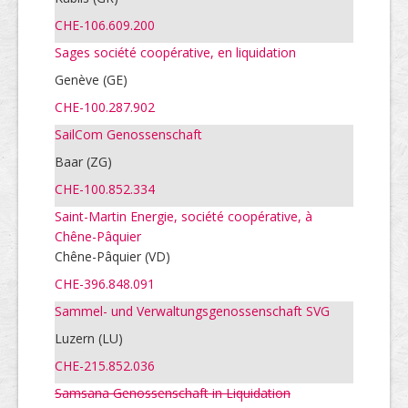
CHE-106.609.200
Sages société coopérative, en liquidation
Genève (GE)
CHE-100.287.902
SailCom Genossenschaft
Baar (ZG)
CHE-100.852.334
Saint-Martin Energie, société coopérative, à
Chêne-Pâquier
Chêne-Pâquier (VD)
CHE-396.848.091
Sammel- und Verwaltungsgenossenschaft SVG
Luzern (LU)
CHE-215.852.036
Samsana Genossenschaft in Liquidation