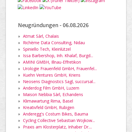
Neugründungen -
06.08.2026
»
Atmat Sàrl, Chalais
»
Richème Data Consulting, Nidau
»
Spiniello Tech, Kleinlützel
»
Issa Barbershop, Inh. Khalaf, Burgd...
»
AMINI GMBH, Illnau-Effretikon
»
Urologie Frauenfeld GmbH, Frauenfel...
»
Kuehn Ventures GmbH, Kriens
»
Neosens Diagnostics Sagl, succursal...
»
Anderdog Film GmbH, Luzern
»
Maison Nebbia Sàrl, Echandens
»
Klimawartung Rima, Basel
»
Kreativfeld GmbH, Rubigen
»
Anderegg's Costum Bikes, Bauma
»
Cycling Collective Sebastian Wojkow...
»
Praxis am Klosterplatz, Inhaber Dr....