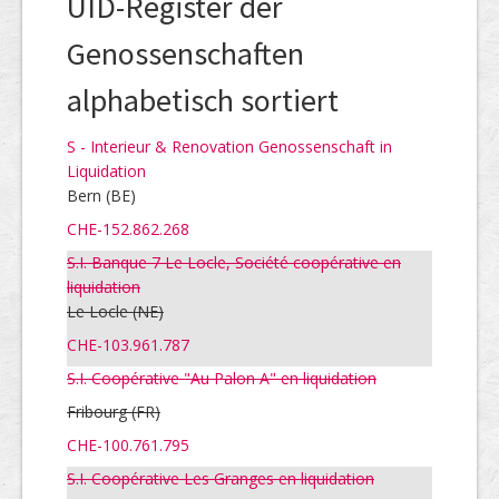
UID-Register der
Genossenschaften
alphabetisch sortiert
S - Interieur & Renovation Genossenschaft in
Liquidation
Bern (BE)
CHE-152.862.268
S.I. Banque 7 Le Locle, Société coopérative en
liquidation
Le Locle
(NE)
CHE-103.961.787
S.I. Coopérative "Au Palon A" en liquidation
Fribourg
(FR)
CHE-100.761.795
S.I. Coopérative Les Granges en liquidation