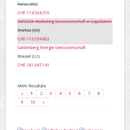
Aarau
(AG)
CHE-114.524.310
SANORA Marketing Genossenschaft in Liquidation
Wartau
(SG)
CHE-115.534.802
Santenberg Energie Genossenschaft
Wauwil (LU)
CHE-181.047.141
Mehr Resultate
«
1
2
3
4
5
6
7
8
9
10
»