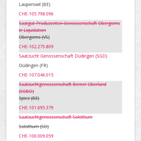
Lauperswil (BE)
CHE-105.798.096
Saatgut-Produzenten-Genossenschaft Obergoms
in Liquidation
Obergoms
(VS)
CHE-102.275.809
Saatzucht Genossenschaft Düdingen (SGD)
Düdingen (FR)
CHE-107.046.015
Saatzuchtgenossenschaft Berner Oberland
(SGBO)
Spiez
(BE)
CHE-101.695.379
Saatzuchtgenossenschaft Solothurn
Solothurn
(SO)
CHE-100.009.059