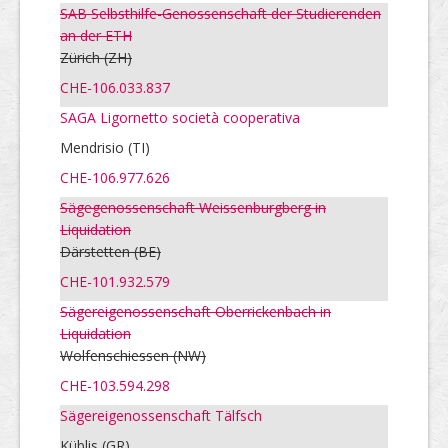
SAB Selbsthilfe-Genossenschaft der Studierenden
an der ETH
Zürich
(ZH)
CHE-106.033.837
SAGA Ligornetto società cooperativa
Mendrisio (TI)
CHE-106.977.626
Sägegenossenschaft Weissenburgberg in
Liquidation
Därstetten
(BE)
CHE-101.932.579
Sägereigenossenschaft Oberrickenbach in
Liquidation
Wolfenschiessen
(NW)
CHE-103.594.298
Sägereigenossenschaft Tälfsch
Küblis (GR)