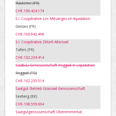
Hauterive (FR)
CHE-100.424.174
S.I. Coopérative Les Mésanges en liquidation
Givisiez (FR)
CHE-100.642.498
S.I. Coopérative Zitterli Alterswil
Tafers (FR)
CHE-102.234.414
Saalbau-Genossenschaft Roggwil in Liquidation
Roggwil (TG)
CHE-102.235.514
Saatgut-Betrieb Grasswil Genossenschaft
Seeberg (BE)
CHE-108.559.004
Saatgutgenossenschaft Oberemmental