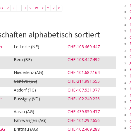
»
Q
R
S
T
U
V
W
X
Y
Z
0
»
»
»
»
chaften alphabetisch sortiert
»
»
en
Le Locle
(NE)
CHE-108.469.447
»
»
Bern (BE)
CHE-108.447.492
»
»
Niederlenz (AG)
CHE-101.682.164
»
Genève
(GE)
CHE-211.991.555
»
»
Aadorf (TG)
CHE-107.531.977
»
e
Bussigny
(VD)
CHE-102.249.226
»
»
Aarau (AG)
CHE-439.850.477
»
Fahrwangen (AG)
CHE-101.292.656
»
»
GG
Brittnau (AG)
CHE-102.469.288