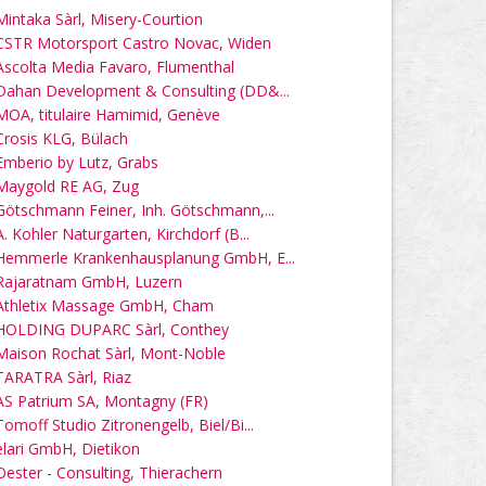
Mintaka Sàrl, Misery-Courtion
CSTR Motorsport Castro Novac, Widen
Ascolta Media Favaro, Flumenthal
Dahan Development & Consulting (DD&...
MOA, titulaire Hamimid, Genève
Crosis KLG, Bülach
Emberio by Lutz, Grabs
Maygold RE AG, Zug
Götschmann Feiner, Inh. Götschmann,...
A. Kohler Naturgarten, Kirchdorf (B...
Hemmerle Krankenhausplanung GmbH, E...
Rajaratnam GmbH, Luzern
Athletix Massage GmbH, Cham
HOLDING DUPARC Sàrl, Conthey
Maison Rochat Sàrl, Mont-Noble
TARATRA Sàrl, Riaz
AS Patrium SA, Montagny (FR)
Tomoff Studio Zitronengelb, Biel/Bi...
elari GmbH, Dietikon
Oester - Consulting, Thierachern