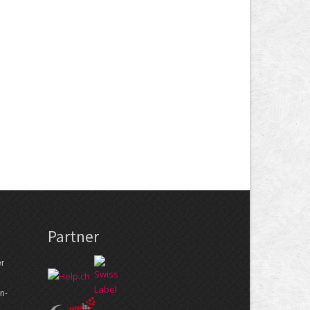
Partner
er
n­