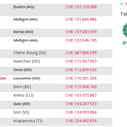
»
Baden
(AG)
CHE-102.109.588
Te
Mülligen
(AG)
CHE-101.666.886
Aarau
(AG)
CHE-107.083.559
Mülligen
(AG)
CHE-102.646.745
Chêne-Bourg (GE)
CHE-387.886.939
Avenches (VD)
CHE-115.907.903
Oron
(VD)
CHE-112.899.029
tion
Lausanne
(VD)
CHE-110.301.969
Bern (BE)
CHE-115.906.743
Kriens (LU)
CHE-103.955.887
Gais
(AR)
CHE-104.207.523
Sion (VS)
CHE-134.993.866
Acquarossa (TI)
CHE-234.442.816