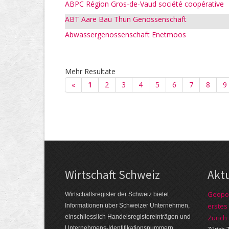
ABPC Région Gros-de-Vaud société coopérative
ABT Aare Bau Thun Genossenschaft
Abwassergenossenschaft Enetmoos
Mehr Resultate
«
1
2
3
4
5
6
7
8
9
Wirtschaft Schweiz
Akt
Geopol
Wirtschaftsregister der Schweiz bietet
erstes
Informationen über Schweizer Unternehmen,
einschliesslich Handelsregistereinträgen und
Zürich
Unternehmens-Identifikationsnummern.