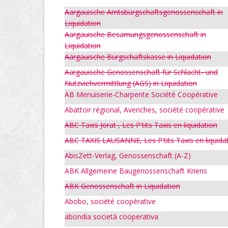
Aargauische Amtsbürgschaftsgenossenschaft in
Liquidation
Aargauische Besamungsgenossenschaft in
Liquidation
Aargauische Bürgschaftskasse in Liquidation
Aargauische Genossenschaft für Schlacht- und
Nutzviehvermittlung (AGS) in Liquidation
AB Menuiserie-Charpente Société Coopérative
Abattoir régional, Avenches, société coopérative
ABC Taxis Jorat , Les P'tits Taxis en liquidation
ABC TAXIS LAUSANNE, Les P'tits Taxis en liquida
AbisZett-Verlag, Genossenschaft (A-Z)
ABK Allgemeine Baugenossenschaft Kriens
ABK Genossenschaft in Liquidation
Abobo, société coopérative
abondia società cooperativa