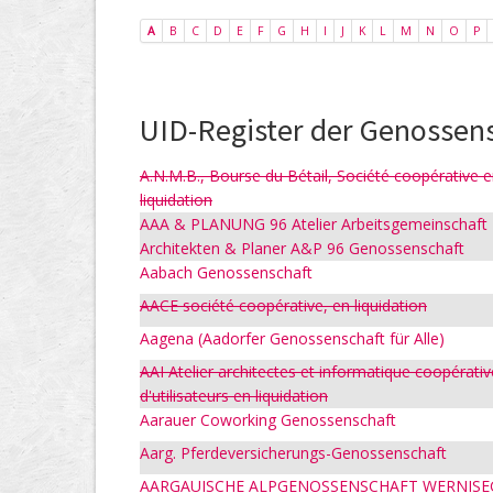
A
B
C
D
E
F
G
H
I
J
K
L
M
N
O
P
UID-Register der Genossens
A.N.M.B., Bourse du Bétail, Société coopérative 
liquidation
AAA & PLANUNG 96 Atelier Arbeitsgemeinschaft
Architekten & Planer A&P 96 Genossenschaft
Aabach Genossenschaft
AACE société coopérative, en liquidation
Aagena (Aadorfer Genossenschaft für Alle)
AAI Atelier architectes et informatique coopérativ
d'utilisateurs en liquidation
Aarauer Coworking Genossenschaft
Aarg. Pferdeversicherungs-Genossenschaft
AARGAUISCHE ALPGENOSSENSCHAFT WERNISE