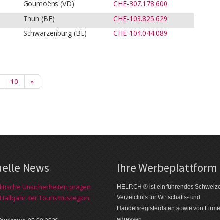
Goumoëns (VD)
CHE-307.178.600
Thun (BE)
CHE-103.825.629
Schwarzenburg (BE)
CHE-104.044.089
10
»
uelle News
Ihre Werbe­plattform
itische Unsicherheiten prägen
HELP.CH ® ist ein führendes Schweiz
 Halbjahr der Tourismusregion
Verzeichnis für Wirtschafts- und
Handelsregisterdaten sowie von Firme
adressen.