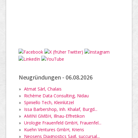
Neugründungen -
06.08.2026
»
Atmat Sàrl, Chalais
»
Richème Data Consulting, Nidau
»
Spiniello Tech, Kleinlützel
»
Issa Barbershop, Inh. Khalaf, Burgd...
»
AMINI GMBH, Illnau-Effretikon
»
Urologie Frauenfeld GmbH, Frauenfel...
»
Kuehn Ventures GmbH, Kriens
»
Neosens Diagnostics Sagl, succursal...