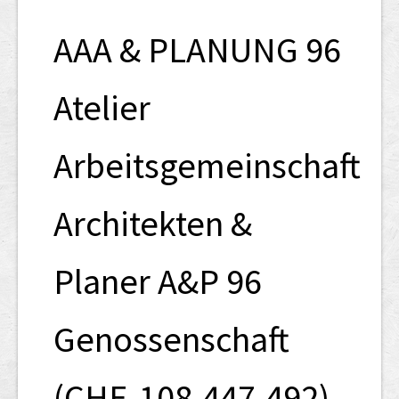
SHAB
AAA & PLANUNG 96
Neugründungen
Ausschreibungen
Atelier
UID-Register
Arbeitsgemeinschaft
Marken-Register
Links
Architekten &
Planer A&P 96
Genossenschaft
(CHE-108.447.492)