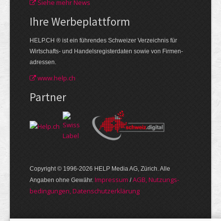
Siehe mehr News
Ihre Werbe­plattform
HELP.CH ® ist ein führendes Schweizer Verzeichnis für
Wirtschafts- und Handelsregisterdaten sowie von Firmen­
adressen.
www.help.ch
Partner
Copyright © 1996-2026 HELP Media AG, Zürich. Alle
Im­pres­sum
AGB, Nut­zungs­
Angaben ohne Gewähr.
/
bedin­gungen, Daten­schutz­er­klärung