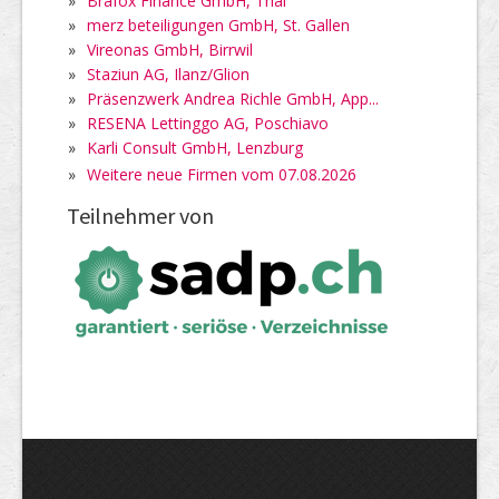
»
Brafox Finance GmbH, Thal
»
merz beteiligungen GmbH, St. Gallen
»
Vireonas GmbH, Birrwil
»
Staziun AG, Ilanz/Glion
»
Präsenzwerk Andrea Richle GmbH, App...
»
RESENA Lettinggo AG, Poschiavo
»
Karli Consult GmbH, Lenzburg
»
Weitere neue Firmen vom 07.08.2026
Teilnehmer von