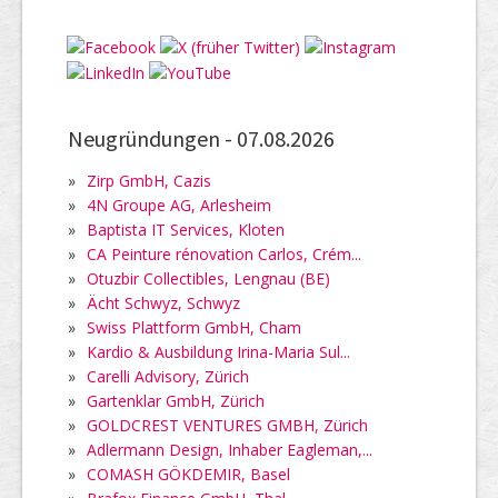
Neugründungen -
07.08.2026
»
Zirp GmbH, Cazis
»
4N Groupe AG, Arlesheim
»
Baptista IT Services, Kloten
»
CA Peinture rénovation Carlos, Crém...
»
Otuzbir Collectibles, Lengnau (BE)
»
Ächt Schwyz, Schwyz
»
Swiss Plattform GmbH, Cham
»
Kardio & Ausbildung Irina-Maria Sul...
»
Carelli Advisory, Zürich
»
Gartenklar GmbH, Zürich
»
GOLDCREST VENTURES GMBH, Zürich
»
Adlermann Design, Inhaber Eagleman,...
»
COMASH GÖKDEMIR, Basel