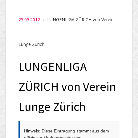
SHAB
Neugründungen
25.05.2012
» LUNGENLIGA ZÜRICH von Verein
Ausschreibungen
UID-Register
Lunge Zürich
Marken-Register
LUNGENLIGA
Links
ZÜRICH von Verein
Lunge Zürich
Hinweis: Diese Eintragung stammt aus dem
offiziellen Markenregister des