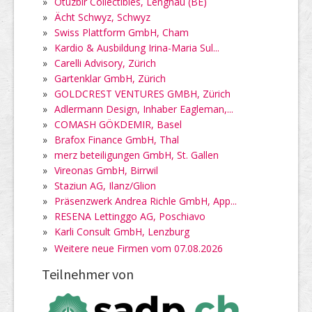
»
Otuzbir Collectibles, Lengnau (BE)
»
Ächt Schwyz, Schwyz
»
Swiss Plattform GmbH, Cham
»
Kardio & Ausbildung Irina-Maria Sul...
»
Carelli Advisory, Zürich
»
Gartenklar GmbH, Zürich
»
GOLDCREST VENTURES GMBH, Zürich
»
Adlermann Design, Inhaber Eagleman,...
»
COMASH GÖKDEMIR, Basel
»
Brafox Finance GmbH, Thal
»
merz beteiligungen GmbH, St. Gallen
»
Vireonas GmbH, Birrwil
»
Staziun AG, Ilanz/Glion
»
Präsenzwerk Andrea Richle GmbH, App...
»
RESENA Lettinggo AG, Poschiavo
»
Karli Consult GmbH, Lenzburg
»
Weitere neue Firmen vom 07.08.2026
Teilnehmer von