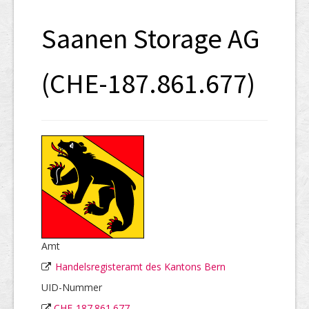
SHAB
Saanen Storage AG
Neugründungen
Ausschreibungen
(CHE-187.861.677)
UID-Register
Marken-Register
Links
Amt
Handelsregisteramt des Kantons Bern
UID-Nummer
CHE-187.861.677