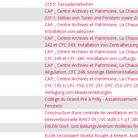
215.5: Fassadenarbeiten
CAP _ Centre Archives et Patrimoine, La Chaux
221.1: Einbau von Türen und Fenstern sowie 
CAP _ Centre Archives et Patrimoine, La Chaux-
Installation von Jalousien
CAP _ Centre Archives et Patrimoine, La Chaux-
242 et CFC 243: Installation von Zentralheizun
CAP _ Centre Archives et Patrimoine, La Chaux-
CFC 246 et CFC 286: Installation von Lüftungs
CAP _ Centre Archives et Patrimoine, La Chau
Régulation, CFC 248: Sonstige Elektroinstallati
CAP _ Centre Archives et Patrimoine, La Chaux-
CFC 135.3, CFC 155, CFC 251. CFC 253, CFC 254
Verlegung von Abwasserleitungen
Collège du Grand-Pré à Prilly - Assainissemen
Fenstern
Construction d’une centrale de ventilation en t
interventionnelle BH07-09_CVC-AdB-CT (cf. 28
DBZW Dorf- und Bildungszentrum Wollerau 
Ecole Secondaire Noëlla Rouget à Meyrin: Au