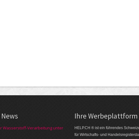
e News
Ihre Werbe­plattform
ür Wasserstoff-Verarbeitung unter
HELP.CH ® ist ein führendes Schweize
für Wirtschafts- und Handelsregisterd