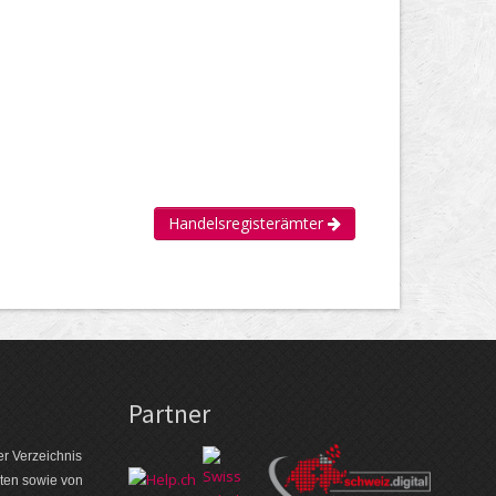
Handelsregisterämter
Partner
r Verzeichnis
aten sowie von