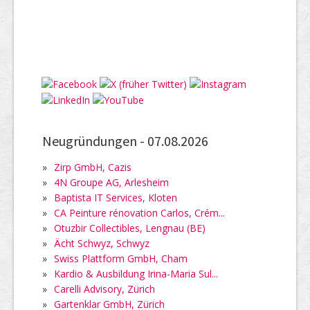
Neugründungen -
07.08.2026
»
Zirp GmbH, Cazis
»
4N Groupe AG, Arlesheim
»
Baptista IT Services, Kloten
»
CA Peinture rénovation Carlos, Crém...
»
Otuzbir Collectibles, Lengnau (BE)
»
Ächt Schwyz, Schwyz
»
Swiss Plattform GmbH, Cham
»
Kardio & Ausbildung Irina-Maria Sul...
»
Carelli Advisory, Zürich
»
Gartenklar GmbH, Zürich