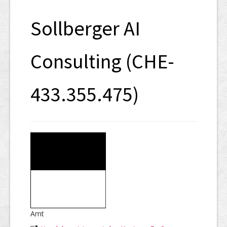
SHAB
Sollberger AI
Neugründungen
Ausschreibungen
Consulting (CHE-
UID-Register
433.355.475)
Marken-Register
Links
Amt