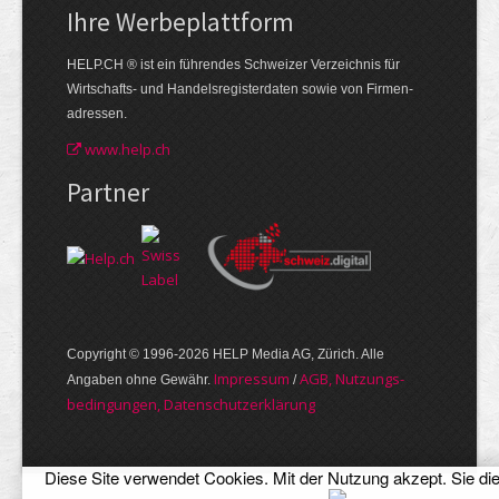
Ihre Werbe­plattform
HELP.CH ® ist ein führendes Schweizer Verzeichnis für
Wirtschafts- und Handelsregisterdaten sowie von Firmen­
adressen.
www.help.ch
Partner
Copyright © 1996-2026 HELP Media AG, Zürich. Alle
Im­pres­sum
AGB, Nut­zungs­
Angaben ohne Gewähr.
/
bedin­gungen, Daten­schutz­er­klärung
Diese Site verwendet Cookies. Mit der Nutzung akzept. Sie di