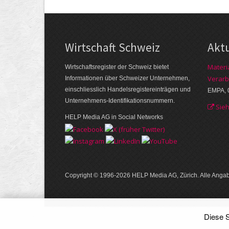
Wirtschaft Schweiz
Akt
Materi
Wirtschaftsregister der Schweiz bietet
Verarb
Informationen über Schweizer Unternehmen,
einschliesslich Handelsregistereinträgen und
EMPA, 
Unternehmens-Identifikationsnummern.
Sie
HELP Media AG in Social Networks
Copyright © 1996-2026 HELP Media AG, Zürich. Alle Ang
Diese S