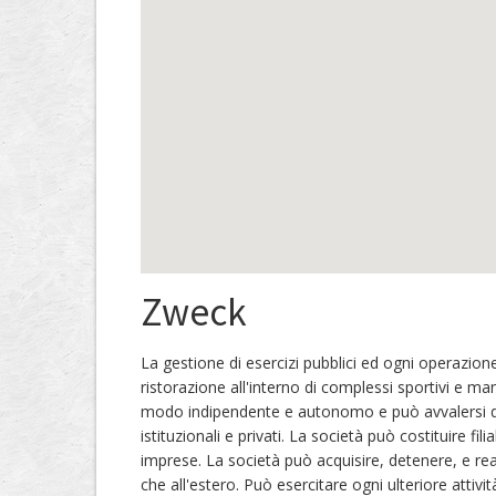
Zweck
La gestione di esercizi pubblici ed ogni operazion
ristorazione all'interno di complessi sportivi e man
modo indipendente e autonomo e può avvalersi della
istituzionali e privati. La società può costituire fil
imprese. La società può acquisire, detenere, e real
che all'estero. Può esercitare ogni ulteriore atti