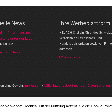
uelle News
Ihre Werbe­plattform
alien für Wasserstoff-
HELP.CH ® ist ein führendes Schweiz
eitung unter der Lupe
Verzeichnis für Wirtschafts- und
Handelsregisterdaten sowie von Firme
07.08.2026
adressen.
he mehr News
www.help.ch
Im­pres­sum
AGB, Nut­zungs­bedin­gungen, Daten­schutz­er­
aben ohne Gewähr.
/
ite verwendet Cookies. Mit der Nutzung akzept. Sie die
Cookie Polic