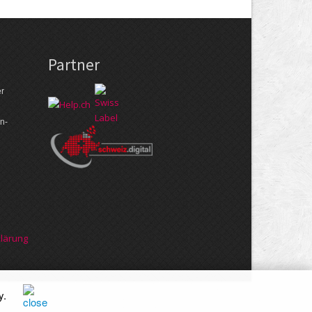
Partner
er
n­
klärung
y
.