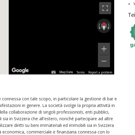
»
Te
Terms
Report a problem
Map Data
e connessa con tale scopo, in particolare la gestione di bar e
ifestazioni in genere. La società svolge la propria attività in
 collaborazione di singoli professionisti, enti pubblici,
iali sia in Svizzera che all'estero, nonché partecipare ad altre
izzare diritti su beni immateriali ed immobili sia in Svizzera
vità economica, commerciale e finanziaria connessa con lo