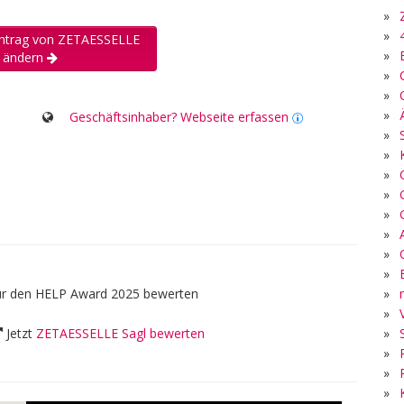
»
»
Eintrag von ZETAESSELLE
»
l ändern
»
»
»
Geschäftsinhaber? Webseite erfassen
»
»
»
»
»
»
»
»
»
ür den HELP Award 2025 bewerten
»
»
Jetzt
ZETAESSELLE Sagl bewerten
»
»
»