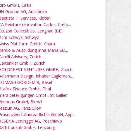
Zirp GmbH, Cazis
4N Groupe AG, Arlesheim
Baptista IT Services, Kloten
CA Peinture rénovation Carlos, Crém...
Otuzbir Collectibles, Lengnau (BE)
Ächt Schwyz, Schwyz
Swiss Plattform GmbH, Cham
Kardio & Ausbildung Irina-Maria Sul...
Carelli Advisory, Zürich
Gartenklar GmbH, Zürich
GOLDCREST VENTURES GMBH, Zürich
Adlermann Design, Inhaber Eagleman,...
COMASH GÖKDEMIR, Basel
Brafox Finance GmbH, Thal
merz beteiligungen GmbH, St. Gallen
Vireonas GmbH, Birrwil
Staziun AG, Ilanz/Glion
Präsenzwerk Andrea Richle GmbH, App...
RESENA Lettinggo AG, Poschiavo
Karli Consult GmbH, Lenzburg