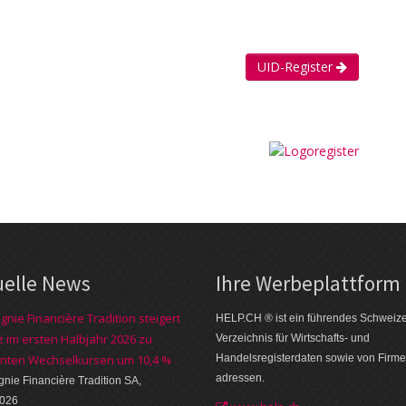
UID-Register
uelle News
Ihre Werbe­plattform
nie Financière Tradition steigert
HELP.CH ® ist ein führendes Schweiz
 im ersten Halbjahr 2026 zu
Verzeichnis für Wirtschafts- und
nten Wechselkursen um 10,4 %
Handelsregisterdaten sowie von Firme
adressen.
ie Financière Tradition SA,
2026