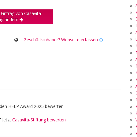
»
»
 Eintrag von Casavita-
»
ung ändern
»
»
»
Geschäftsinhaber? Webseite erfassen
»
»
»
»
»
»
»
»
»
»
ür den HELP Award 2025 bewerten
»
»
Jetzt
Casavita-Stiftung bewerten
»
»