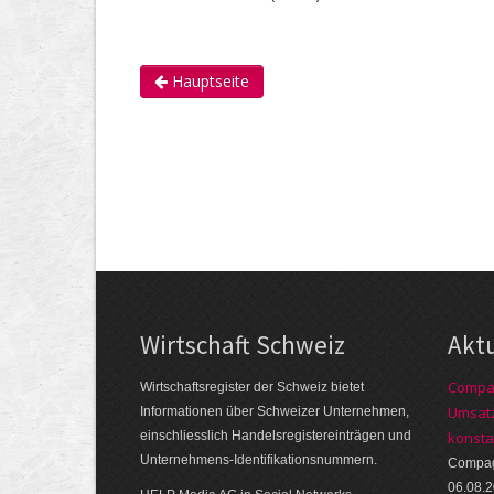
Hauptseite
Wirtschaft Schweiz
Akt
Compag
Wirtschaftsregister der Schweiz bietet
Umsatz
Informationen über Schweizer Unternehmen,
einschliesslich Handelsregistereinträgen und
konsta
Unternehmens-Identifikationsnummern.
Compagn
06.08.