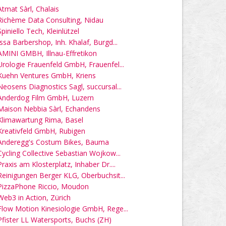
Atmat Sàrl, Chalais
Richème Data Consulting, Nidau
Spiniello Tech, Kleinlützel
Issa Barbershop, Inh. Khalaf, Burgd...
AMINI GMBH, Illnau-Effretikon
Urologie Frauenfeld GmbH, Frauenfel...
Kuehn Ventures GmbH, Kriens
Neosens Diagnostics Sagl, succursal...
Anderdog Film GmbH, Luzern
Maison Nebbia Sàrl, Echandens
Klimawartung Rima, Basel
Kreativfeld GmbH, Rubigen
Anderegg's Costum Bikes, Bauma
Cycling Collective Sebastian Wojkow...
Praxis am Klosterplatz, Inhaber Dr....
Reinigungen Berger KLG, Oberbuchsit...
PizzaPhone Riccio, Moudon
Web3 in Action, Zürich
Flow Motion Kinesiologie GmbH, Rege...
Pfister LL Watersports, Buchs (ZH)