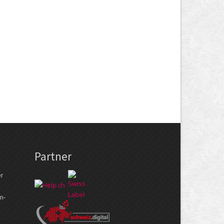
Partner
er
n­