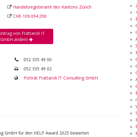
»
Handelsregisteramt des Kantons Zürich
»
CHE-109.094.290
»
»
»
intrag von Frattaroli IT
»
g GmbH ändern
»
»
»
052 335 49 00
»
052 335 49 02
»
Porträt Frattaroli IT Consulting GmbH
»
»
»
»
»
»
»
»
lting GmbH für den HELP Award 2025 bewerten
»