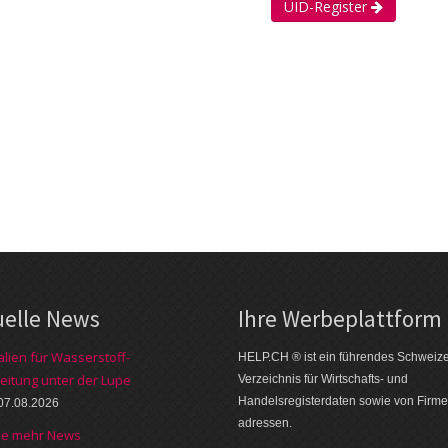
UID-Register
uelle News
Ihre Werbe­plattform
alien für Wasserstoff-
HELP.CH ® ist ein führendes Schweiz
eitung unter der Lupe
Verzeichnis für Wirtschafts- und
Handelsregisterdaten sowie von Firme
07.08.2026
adressen.
he mehr News