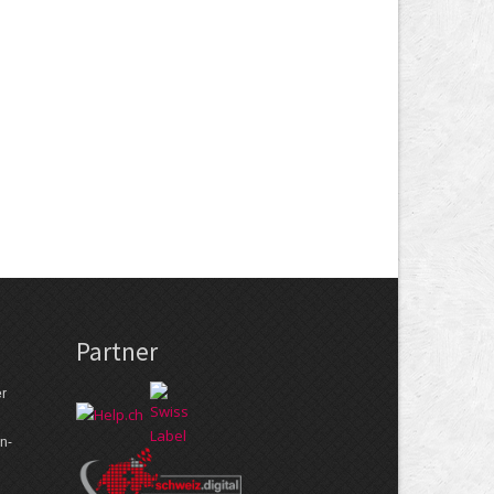
Partner
er
n­