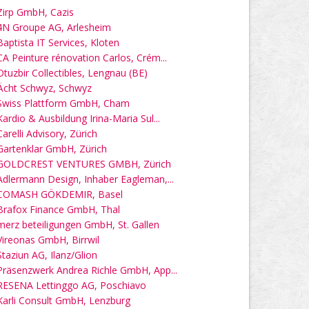
Zirp GmbH, Cazis
4N Groupe AG, Arlesheim
Baptista IT Services, Kloten
CA Peinture rénovation Carlos, Crém...
Otuzbir Collectibles, Lengnau (BE)
Ächt Schwyz, Schwyz
Swiss Plattform GmbH, Cham
Kardio & Ausbildung Irina-Maria Sul...
Carelli Advisory, Zürich
Gartenklar GmbH, Zürich
GOLDCREST VENTURES GMBH, Zürich
Adlermann Design, Inhaber Eagleman,...
COMASH GÖKDEMIR, Basel
Brafox Finance GmbH, Thal
merz beteiligungen GmbH, St. Gallen
Vireonas GmbH, Birrwil
Staziun AG, Ilanz/Glion
Präsenzwerk Andrea Richle GmbH, App...
RESENA Lettinggo AG, Poschiavo
Karli Consult GmbH, Lenzburg