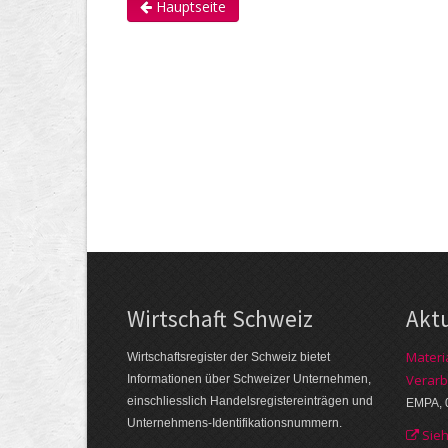
Hauptseite
Wirtschaft Schweiz
Akt
Materi
Wirtschaftsregister der Schweiz bietet
Verarb
Informationen über Schweizer Unternehmen,
einschliesslich Handelsregistereinträgen und
EMPA, 
Unternehmens-Identifikationsnummern.
Sie