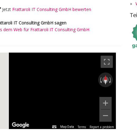
»
Jetzt
Frattaroli IT Consulting GmbH bewerten
Te
ttaroli IT Consulting GmbH sagen
 dem Web für Frattaroli IT Consulting GmbH
Terms
Report a problem
Map Data