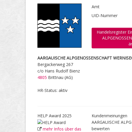
Amt
UID-Nummer
Handelsregister 
ALPGENOSSEN
ä
AARGAUISCHE ALPGENOSSENSCHAFT WERNISE
Bergackerweg 267
c/o Hans Rudolf Bienz
4805
Brittnau (AG)
HR-Status: aktiv
HELP Award 2025
Kundenmeinungen
AARGAUISCHE ALPG
bewerten
mehr Infos über das