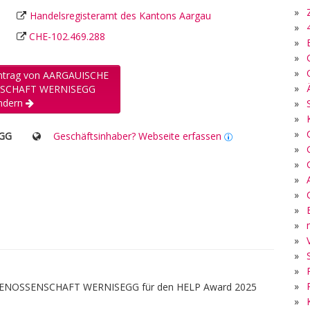
»
Handelsregisteramt des Kantons Aargau
»
CHE-102.469.288
»
»
»
Eintrag von AARGAUISCHE
»
SCHAFT WERNISEGG
ndern
»
»
»
GG
Geschäftsinhaber? Webseite erfassen
»
»
»
»
»
»
»
»
»
»
ENOSSENSCHAFT WERNISEGG für den HELP Award 2025
»