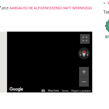
»
Jetzt
AARGAUISCHE ALPGENOSSENSCHAFT WERNISEGG
Te
Terms
Report a problem
Map Data