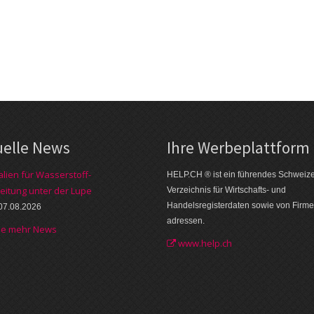
uelle News
Ihre Werbe­plattform
alien für Wasserstoff-
HELP.CH ® ist ein führendes Schweiz
eitung unter der Lupe
Verzeichnis für Wirtschafts- und
Handelsregisterdaten sowie von Firme
07.08.2026
adressen.
he mehr News
www.help.ch