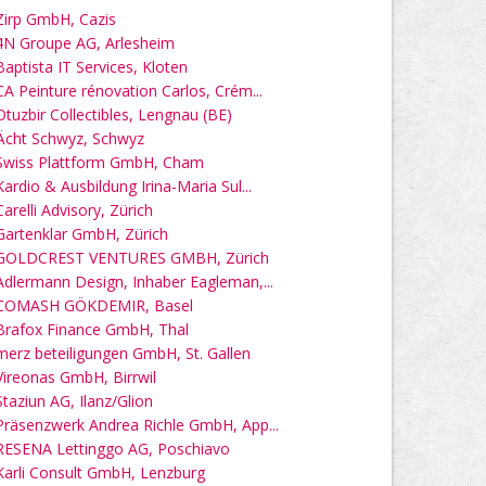
Zirp GmbH, Cazis
4N Groupe AG, Arlesheim
Baptista IT Services, Kloten
CA Peinture rénovation Carlos, Crém...
Otuzbir Collectibles, Lengnau (BE)
Ächt Schwyz, Schwyz
Swiss Plattform GmbH, Cham
Kardio & Ausbildung Irina-Maria Sul...
Carelli Advisory, Zürich
Gartenklar GmbH, Zürich
GOLDCREST VENTURES GMBH, Zürich
Adlermann Design, Inhaber Eagleman,...
COMASH GÖKDEMIR, Basel
Brafox Finance GmbH, Thal
merz beteiligungen GmbH, St. Gallen
Vireonas GmbH, Birrwil
Staziun AG, Ilanz/Glion
Präsenzwerk Andrea Richle GmbH, App...
RESENA Lettinggo AG, Poschiavo
Karli Consult GmbH, Lenzburg