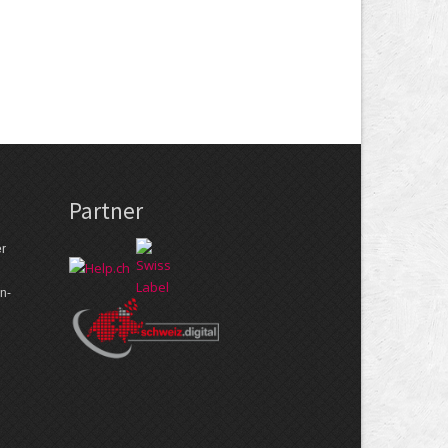
Partner
er
n­