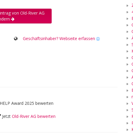
»
»
intrag von Old-River AG
»
ndern
»
»
»
Geschäftsinhaber? Webseite erfassen
»
»
»
»
»
»
»
»
»
»
n HELP Award 2025 bewerten
»
»
Jetzt
Old-River AG bewerten
»
»