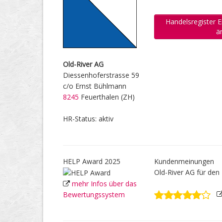
Handelsregister E
ä
Old-River AG
Diessenhoferstrasse 59
c/o Ernst Bühlmann
8245
Feuerthalen (ZH)
HR-Status: aktiv
HELP Award 2025
Kundenmeinungen
Old-River AG für de
mehr Infos über das
Bewertungssystem