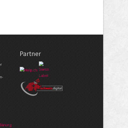
Partner
er
n­
klärung