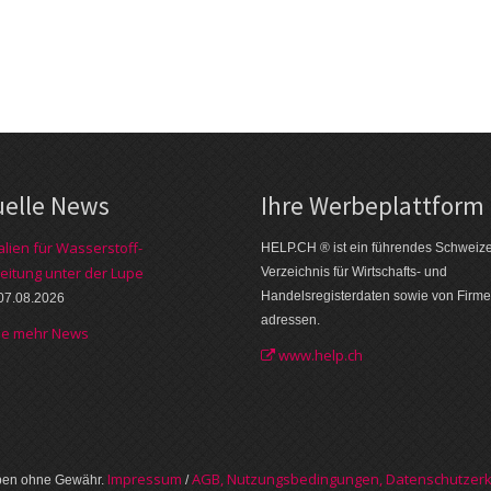
uelle News
Ihre Werbe­plattform
alien für Wasserstoff-
HELP.CH ® ist ein führendes Schweiz
eitung unter der Lupe
Verzeichnis für Wirtschafts- und
Handelsregisterdaten sowie von Firme
07.08.2026
adressen.
he mehr News
www.help.ch
Im­pres­sum
AGB, Nut­zungs­bedin­gungen, Daten­schutz­er­
aben ohne Gewähr.
/