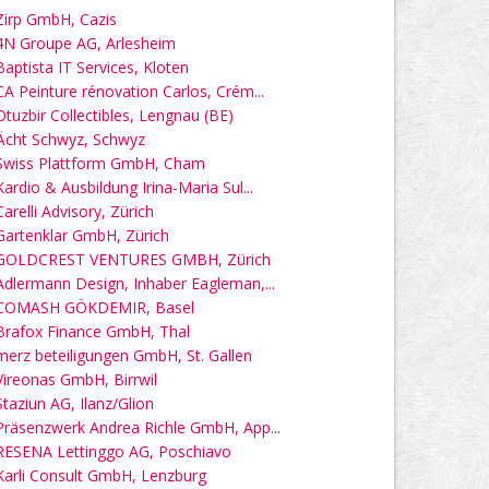
Zirp GmbH, Cazis
4N Groupe AG, Arlesheim
Baptista IT Services, Kloten
CA Peinture rénovation Carlos, Crém...
Otuzbir Collectibles, Lengnau (BE)
Ächt Schwyz, Schwyz
Swiss Plattform GmbH, Cham
Kardio & Ausbildung Irina-Maria Sul...
Carelli Advisory, Zürich
Gartenklar GmbH, Zürich
GOLDCREST VENTURES GMBH, Zürich
Adlermann Design, Inhaber Eagleman,...
COMASH GÖKDEMIR, Basel
Brafox Finance GmbH, Thal
merz beteiligungen GmbH, St. Gallen
Vireonas GmbH, Birrwil
Staziun AG, Ilanz/Glion
Präsenzwerk Andrea Richle GmbH, App...
RESENA Lettinggo AG, Poschiavo
Karli Consult GmbH, Lenzburg