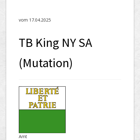
SHAB
Neugründungen
vom 17.04.2025
Ausschreibungen
TB King NY SA
UID-Register
Marken-Register
(Mutation)
Links
Amt