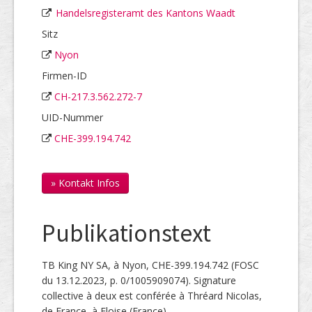
Handelsregisteramt des Kantons Waadt
Sitz
Nyon
Firmen-ID
CH-217.3.562.272-7
UID-Nummer
CHE-399.194.742
» Kontakt Infos
Publikationstext
TB King NY SA, à Nyon, CHE-399.194.742 (FOSC
du 13.12.2023, p. 0/1005909074). Signature
collective à deux est conférée à Thréard Nicolas,
de France, à Eloise (France).