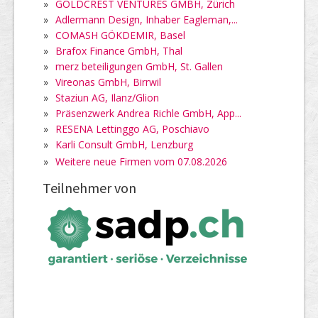
»
GOLDCREST VENTURES GMBH, Zürich
»
Adlermann Design, Inhaber Eagleman,...
»
COMASH GÖKDEMIR, Basel
»
Brafox Finance GmbH, Thal
»
merz beteiligungen GmbH, St. Gallen
»
Vireonas GmbH, Birrwil
»
Staziun AG, Ilanz/Glion
»
Präsenzwerk Andrea Richle GmbH, App...
»
RESENA Lettinggo AG, Poschiavo
»
Karli Consult GmbH, Lenzburg
»
Weitere neue Firmen vom 07.08.2026
Teilnehmer von