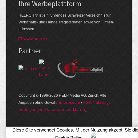
Ihre Werbe­plattform
HELP.CH ® ist ein führendes Schweizer Verzeichnis für
Wirtschafts- und Handelsregisterdaten sowie von Firmen­
adressen.
www.help.ch
Partner
Copyright © 1996-2026 HELP Media AG, Zürich. Alle
Im­pres­sum
AGB, Nut­zungs­
Angaben ohne Gewähr.
/
bedin­gungen, Daten­schutz­er­klärung
Diese Site verwendet Cookies. Mit der Nutzung akzept. Sie di
Cookie Policy
.