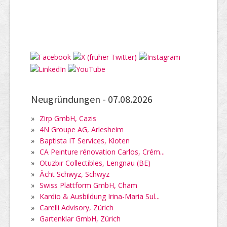
Neugründungen -
07.08.2026
»
Zirp GmbH, Cazis
»
4N Groupe AG, Arlesheim
»
Baptista IT Services, Kloten
»
CA Peinture rénovation Carlos, Crém...
»
Otuzbir Collectibles, Lengnau (BE)
»
Ächt Schwyz, Schwyz
»
Swiss Plattform GmbH, Cham
»
Kardio & Ausbildung Irina-Maria Sul...
»
Carelli Advisory, Zürich
»
Gartenklar GmbH, Zürich