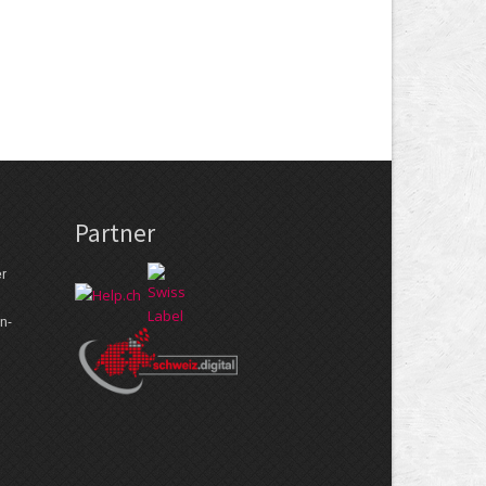
Partner
er
n­