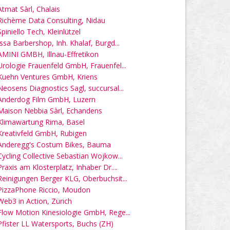
Atmat Sàrl, Chalais
Richème Data Consulting, Nidau
Spiniello Tech, Kleinlützel
Issa Barbershop, Inh. Khalaf, Burgd...
AMINI GMBH, Illnau-Effretikon
Urologie Frauenfeld GmbH, Frauenfel...
Kuehn Ventures GmbH, Kriens
Neosens Diagnostics Sagl, succursal...
Anderdog Film GmbH, Luzern
Maison Nebbia Sàrl, Echandens
Klimawartung Rima, Basel
Kreativfeld GmbH, Rubigen
Anderegg's Costum Bikes, Bauma
Cycling Collective Sebastian Wojkow...
Praxis am Klosterplatz, Inhaber Dr....
Reinigungen Berger KLG, Oberbuchsit...
PizzaPhone Riccio, Moudon
Web3 in Action, Zürich
Flow Motion Kinesiologie GmbH, Rege...
Pfister LL Watersports, Buchs (ZH)