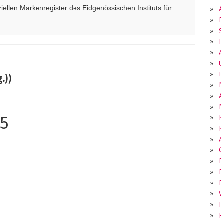
»
ellen Markenregister des Eidgenössischen Instituts für
»
»
»
»
»
»
.))
»
»
»
05
»
»
»
»
»
5
»
»
»
»
»