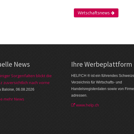
Wirtschaftsnews
uelle News
Ihre Werbe­plattform
iniger Sorgenfalten blickt die
HELP.CH ® ist ein führendes Schweiz
z zuversichtlich nach vorne
Verzeichnis für Wirtschafts- und
Handelsregisterdaten sowie von Firme
a Baloise, 06.08.2026
adressen.
he mehr News
www.help.ch