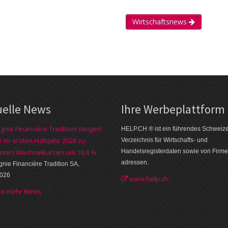
Wirtschaftsnews
uelle News
Ihre Werbe­plattform
nie Financière Tradition steigert
HELP.CH ® ist ein führendes Schweiz
 im ersten Halbjahr 2026 zu
Verzeichnis für Wirtschafts- und
nten Wechselkursen um 10,4 %
Handelsregisterdaten sowie von Firme
adressen.
ie Financière Tradition SA,
2026
www.help.ch
he mehr News