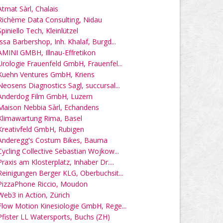
Atmat Sàrl, Chalais
Richème Data Consulting, Nidau
Spiniello Tech, Kleinlützel
Issa Barbershop, Inh. Khalaf, Burgd...
AMINI GMBH, Illnau-Effretikon
Urologie Frauenfeld GmbH, Frauenfel...
Kuehn Ventures GmbH, Kriens
Neosens Diagnostics Sagl, succursal...
Anderdog Film GmbH, Luzern
Maison Nebbia Sàrl, Echandens
Klimawartung Rima, Basel
Kreativfeld GmbH, Rubigen
Anderegg's Costum Bikes, Bauma
Cycling Collective Sebastian Wojkow...
Praxis am Klosterplatz, Inhaber Dr....
Reinigungen Berger KLG, Oberbuchsit...
PizzaPhone Riccio, Moudon
Web3 in Action, Zürich
Flow Motion Kinesiologie GmbH, Rege...
Pfister LL Watersports, Buchs (ZH)