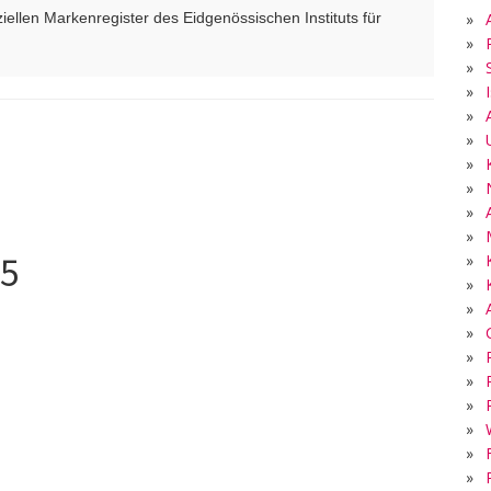
»
ellen Markenregister des Eidgenössischen Instituts für
»
»
»
»
»
»
»
»
»
05
»
»
»
»
»
5
»
»
»
»
»