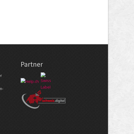
Partner
er
n­