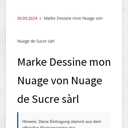
SHAB
Neugründungen
30.09.2024
» Marke Dessine mon Nuage von
Ausschreibungen
UID-Register
Nuage de Sucre sàrl
Marken-Register
Marke Dessine mon
Links
Nuage von Nuage
de Sucre sàrl
Hinweis: Diese Eintragung stammt aus dem
offiziellen Markenregister des