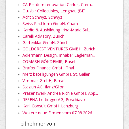
»
CA Peinture rénovation Carlos, Crém...
»
Otuzbir Collectibles, Lengnau (BE)
»
Ächt Schwyz, Schwyz
»
Swiss Plattform GmbH, Cham
»
Kardio & Ausbildung Irina-Maria Sul...
»
Carelli Advisory, Zürich
»
Gartenklar GmbH, Zürich
»
GOLDCREST VENTURES GMBH, Zürich
»
Adlermann Design, Inhaber Eagleman,...
»
COMASH GÖKDEMIR, Basel
»
Brafox Finance GmbH, Thal
»
merz beteiligungen GmbH, St. Gallen
»
Vireonas GmbH, Birrwil
»
Staziun AG, Ilanz/Glion
»
Präsenzwerk Andrea Richle GmbH, App...
»
RESENA Lettinggo AG, Poschiavo
»
Karli Consult GmbH, Lenzburg
»
Weitere neue Firmen vom 07.08.2026
Teilnehmer von