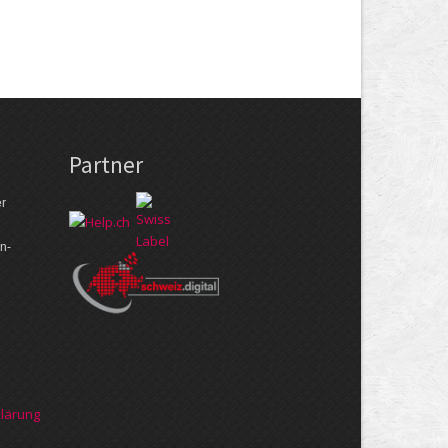
Partner
er
n­
klärung