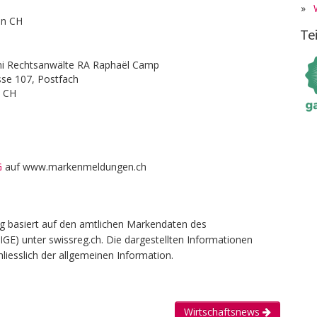
»
en CH
Te
i Rechtsanwälte RA Raphaël Camp
sse 107, Postfach
h CH
G
auf www.markenmeldungen.ch
g basiert auf den amtlichen Markendaten des
(IGE) unter swissreg.ch. Die dargestellten Informationen
liesslich der allgemeinen Information.
Wirtschaftsnews