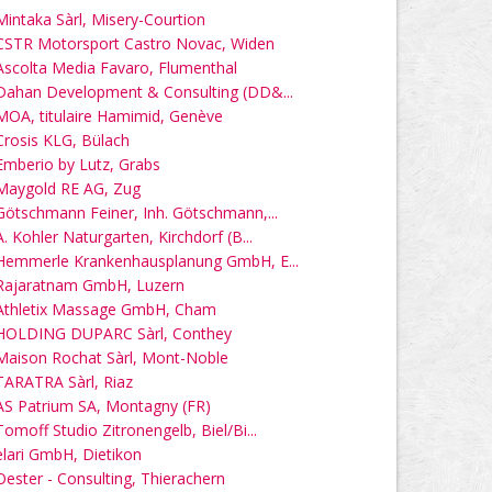
Mintaka Sàrl, Misery-Courtion
CSTR Motorsport Castro Novac, Widen
Ascolta Media Favaro, Flumenthal
Dahan Development & Consulting (DD&...
MOA, titulaire Hamimid, Genève
Crosis KLG, Bülach
Emberio by Lutz, Grabs
Maygold RE AG, Zug
Götschmann Feiner, Inh. Götschmann,...
A. Kohler Naturgarten, Kirchdorf (B...
Hemmerle Krankenhausplanung GmbH, E...
Rajaratnam GmbH, Luzern
Athletix Massage GmbH, Cham
HOLDING DUPARC Sàrl, Conthey
Maison Rochat Sàrl, Mont-Noble
TARATRA Sàrl, Riaz
AS Patrium SA, Montagny (FR)
Tomoff Studio Zitronengelb, Biel/Bi...
elari GmbH, Dietikon
Oester - Consulting, Thierachern