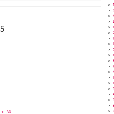
»
»
»
»
05
»
»
»
»
»
8
»
»
»
»
»
»
»
»
»
»
»
min AG