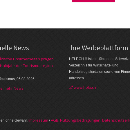
uelle News
Ihre Werbe­plattform
itische Unsicherheiten prägen
HELP.CH ® ist ein führendes Schweiz
 Halbjahr der Tourismusregion
Verzeichnis für Wirtschafts- und
Handelsregisterdaten sowie von Firme
adressen.
Tourismus, 05.08.2026
www.help.ch
he mehr News
Im­pres­sum
AGB, Nut­zungs­bedin­gungen, Daten­schutz­er­
aben ohne Gewähr.
/