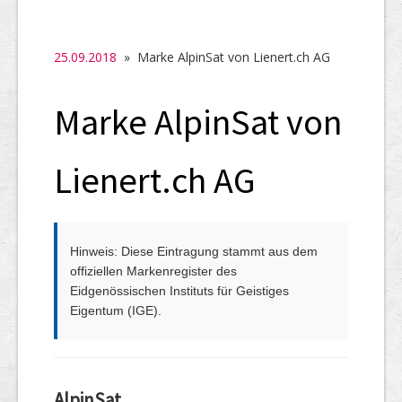
SHAB
Neugründungen
25.09.2018
» Marke AlpinSat von Lienert.ch AG
Ausschreibungen
Marke AlpinSat von
UID-Register
Marken-Register
Lienert.ch AG
Links
Hinweis: Diese Eintragung stammt aus dem
offiziellen Markenregister des
Eidgenössischen Instituts für Geistiges
Eigentum (IGE).
AlpinSat