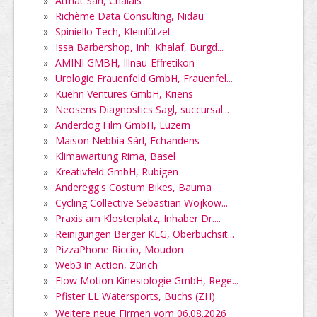
»
Atmat Sàrl, Chalais
»
Richème Data Consulting, Nidau
»
Spiniello Tech, Kleinlützel
»
Issa Barbershop, Inh. Khalaf, Burgd...
»
AMINI GMBH, Illnau-Effretikon
»
Urologie Frauenfeld GmbH, Frauenfel...
»
Kuehn Ventures GmbH, Kriens
»
Neosens Diagnostics Sagl, succursal...
»
Anderdog Film GmbH, Luzern
»
Maison Nebbia Sàrl, Echandens
»
Klimawartung Rima, Basel
»
Kreativfeld GmbH, Rubigen
»
Anderegg's Costum Bikes, Bauma
»
Cycling Collective Sebastian Wojkow...
»
Praxis am Klosterplatz, Inhaber Dr....
»
Reinigungen Berger KLG, Oberbuchsit...
»
PizzaPhone Riccio, Moudon
»
Web3 in Action, Zürich
»
Flow Motion Kinesiologie GmbH, Rege...
»
Pfister LL Watersports, Buchs (ZH)
»
Weitere neue Firmen vom 06.08.2026