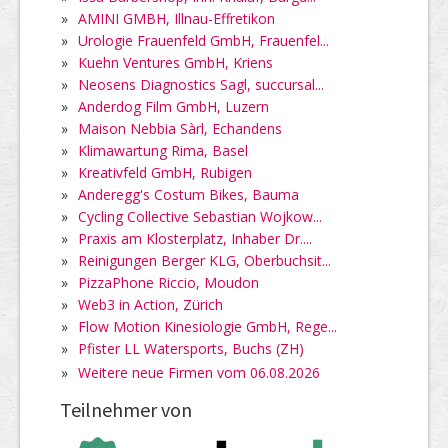
»
AMINI GMBH, Illnau-Effretikon
»
Urologie Frauenfeld GmbH, Frauenfel...
»
Kuehn Ventures GmbH, Kriens
»
Neosens Diagnostics Sagl, succursal...
»
Anderdog Film GmbH, Luzern
»
Maison Nebbia Sàrl, Echandens
»
Klimawartung Rima, Basel
»
Kreativfeld GmbH, Rubigen
»
Anderegg's Costum Bikes, Bauma
»
Cycling Collective Sebastian Wojkow...
»
Praxis am Klosterplatz, Inhaber Dr....
»
Reinigungen Berger KLG, Oberbuchsit...
»
PizzaPhone Riccio, Moudon
»
Web3 in Action, Zürich
»
Flow Motion Kinesiologie GmbH, Rege...
»
Pfister LL Watersports, Buchs (ZH)
»
Weitere neue Firmen vom 06.08.2026
Teilnehmer von