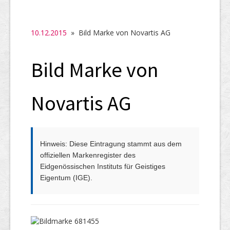
SHAB
Neugründungen
10.12.2015
» Bild Marke von Novartis AG
Ausschreibungen
Bild Marke von
UID-Register
Marken-Register
Novartis AG
Links
Hinweis: Diese Eintragung stammt aus dem
offiziellen Markenregister des
Eidgenössischen Instituts für Geistiges
Eigentum (IGE).