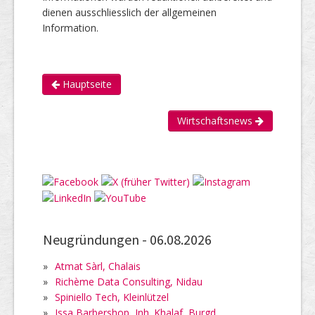
dienen ausschliesslich der allgemeinen
Information.
Hauptseite
Wirtschaftsnews
Neugründungen -
06.08.2026
»
Atmat Sàrl, Chalais
»
Richème Data Consulting, Nidau
»
Spiniello Tech, Kleinlützel
»
Issa Barbershop, Inh. Khalaf, Burgd...