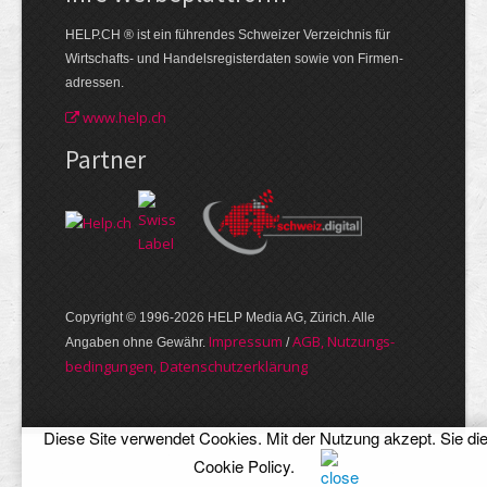
HELP.CH ® ist ein führendes Schweizer Verzeichnis für
Wirtschafts- und Handelsregisterdaten sowie von Firmen­
adressen.
www.help.ch
Partner
Copyright © 1996-2026 HELP Media AG, Zürich. Alle
Im­pres­sum
AGB, Nut­zungs­
Angaben ohne Gewähr.
/
bedin­gungen, Daten­schutz­er­klärung
Diese Site verwendet Cookies. Mit der Nutzung akzept. Sie di
Cookie Policy
.