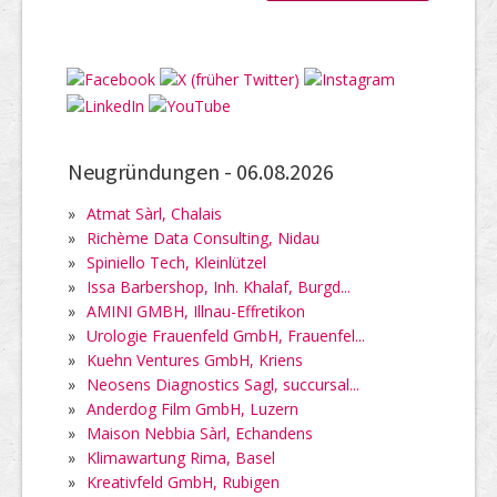
Neugründungen -
06.08.2026
»
Atmat Sàrl, Chalais
»
Richème Data Consulting, Nidau
»
Spiniello Tech, Kleinlützel
»
Issa Barbershop, Inh. Khalaf, Burgd...
»
AMINI GMBH, Illnau-Effretikon
»
Urologie Frauenfeld GmbH, Frauenfel...
»
Kuehn Ventures GmbH, Kriens
»
Neosens Diagnostics Sagl, succursal...
»
Anderdog Film GmbH, Luzern
»
Maison Nebbia Sàrl, Echandens
»
Klimawartung Rima, Basel
»
Kreativfeld GmbH, Rubigen