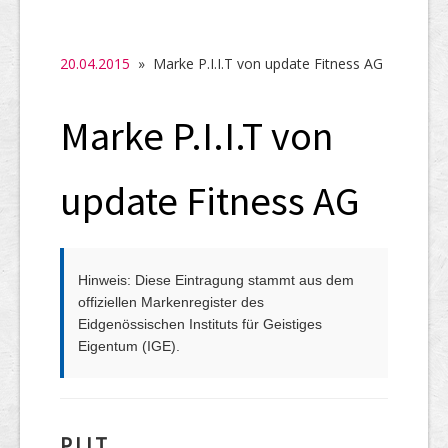
SHAB
Neugründungen
20.04.2015
» Marke P.I.I.T von update Fitness AG
Ausschreibungen
Marke P.I.I.T von
UID-Register
Marken-Register
update Fitness AG
Links
Hinweis: Diese Eintragung stammt aus dem
offiziellen Markenregister des
Eidgenössischen Instituts für Geistiges
Eigentum (IGE).
P.I.I.T