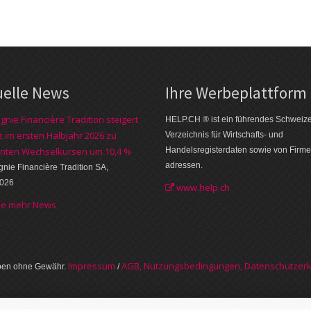
uelle News
Ihre Werbe­plattform
nie Financière Tradition steigert
HELP.CH ® ist ein führendes Schweiz
 im ersten Halbjahr 2026 zu
Verzeichnis für Wirtschafts- und
nten Wechselkursen um 10,4 %
Handelsregisterdaten sowie von Firme
adressen.
ie Financière Tradition SA,
2026
www.help.ch
he mehr News
Im­pres­sum
AGB, Nut­zungs­bedin­gungen, Daten­schutz­er­
aben ohne Gewähr.
/