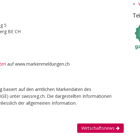
»
Te
i
g 5
berg BE CH
örri
auf www.markenmeldungen.ch
g basiert auf den amtlichen Markendaten des
(IGE) unter swissreg.ch. Die dargestellten Informationen
liesslich der allgemeinen Information.
Wirtschaftsnews