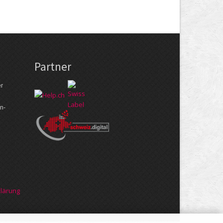
Partner
er
n­
klärung