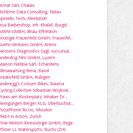
Atmat Sàrl, Chalais
Richème Data Consulting, Nidau
Spiniello Tech, Kleinlützel
Issa Barbershop, Inh. Khalaf, Burgd...
AMINI GMBH, Illnau-Effretikon
Urologie Frauenfeld GmbH, Frauenfel...
Kuehn Ventures GmbH, Kriens
Neosens Diagnostics Sagl, succursal...
Anderdog Film GmbH, Luzern
Maison Nebbia Sàrl, Echandens
Klimawartung Rima, Basel
Kreativfeld GmbH, Rubigen
Anderegg's Costum Bikes, Bauma
Cycling Collective Sebastian Wojkow...
Praxis am Klosterplatz, Inhaber Dr....
Reinigungen Berger KLG, Oberbuchsit...
PizzaPhone Riccio, Moudon
Web3 in Action, Zürich
Flow Motion Kinesiologie GmbH, Rege...
Pfister LL Watersports, Buchs (ZH)