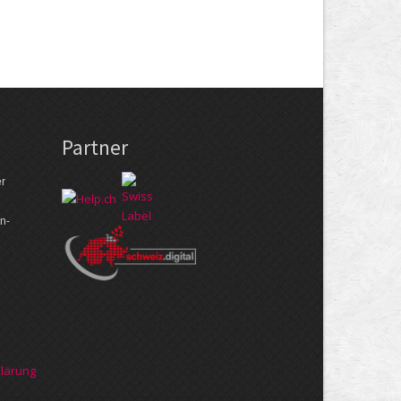
Partner
er
n­
klärung