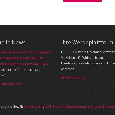
uelle News
Ihre Werbe­plattform
nie Financière Tradition steigert
HELP.CH ® ist ein führendes Schweiz
 im ersten Halbjahr 2026 zu
Verzeichnis für Wirtschafts- und
nten Wechselkursen um 10,4 %
Handelsregisterdaten sowie von Firme
adressen.
ie Financière Tradition SA,
2026
www.help.ch
he mehr News
Im­pres­sum
AGB, Nut­zungs­bedin­gungen, Daten­schutz­er­
aben ohne Gewähr.
/