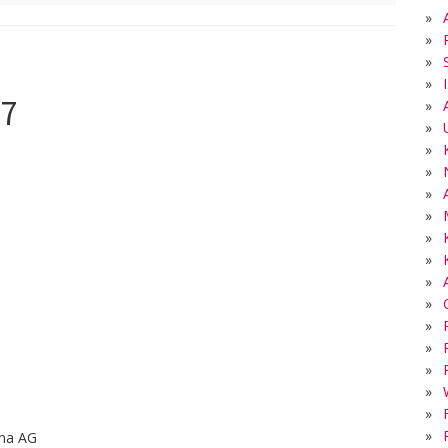
»
»
»
»
17
»
»
»
»
»
9
»
»
»
»
»
»
»
»
»
»
»
rma AG