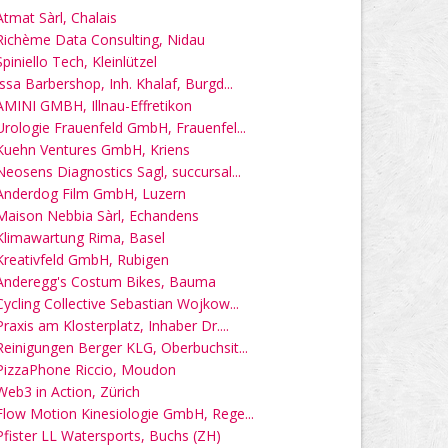
Atmat Sàrl, Chalais
Richème Data Consulting, Nidau
Spiniello Tech, Kleinlützel
Issa Barbershop, Inh. Khalaf, Burgd...
AMINI GMBH, Illnau-Effretikon
Urologie Frauenfeld GmbH, Frauenfel...
Kuehn Ventures GmbH, Kriens
Neosens Diagnostics Sagl, succursal...
Anderdog Film GmbH, Luzern
Maison Nebbia Sàrl, Echandens
Klimawartung Rima, Basel
Kreativfeld GmbH, Rubigen
Anderegg's Costum Bikes, Bauma
Cycling Collective Sebastian Wojkow...
Praxis am Klosterplatz, Inhaber Dr....
Reinigungen Berger KLG, Oberbuchsit...
PizzaPhone Riccio, Moudon
Web3 in Action, Zürich
Flow Motion Kinesiologie GmbH, Rege...
Pfister LL Watersports, Buchs (ZH)