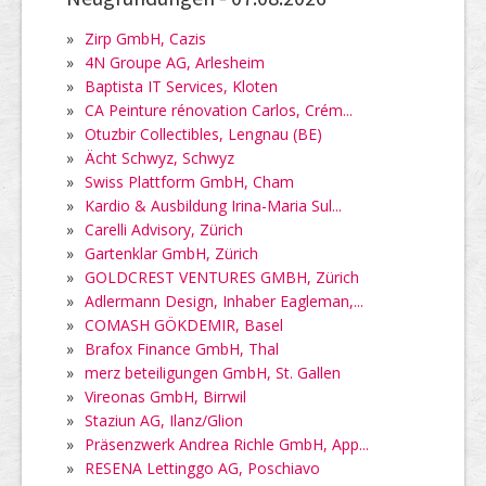
»
Zirp GmbH, Cazis
»
4N Groupe AG, Arlesheim
»
Baptista IT Services, Kloten
»
CA Peinture rénovation Carlos, Crém...
»
Otuzbir Collectibles, Lengnau (BE)
»
Ächt Schwyz, Schwyz
»
Swiss Plattform GmbH, Cham
»
Kardio & Ausbildung Irina-Maria Sul...
»
Carelli Advisory, Zürich
»
Gartenklar GmbH, Zürich
»
GOLDCREST VENTURES GMBH, Zürich
»
Adlermann Design, Inhaber Eagleman,...
»
COMASH GÖKDEMIR, Basel
»
Brafox Finance GmbH, Thal
»
merz beteiligungen GmbH, St. Gallen
»
Vireonas GmbH, Birrwil
»
Staziun AG, Ilanz/Glion
»
Präsenzwerk Andrea Richle GmbH, App...
»
RESENA Lettinggo AG, Poschiavo