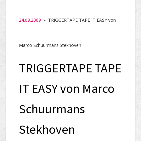
SHAB
Neugründungen
24.09.2009
» TRIGGERTAPE TAPE IT EASY von
Ausschreibungen
UID-Register
Marco Schuurmans Stekhoven
Marken-Register
TRIGGERTAPE TAPE
Links
IT EASY von Marco
Schuurmans
Stekhoven