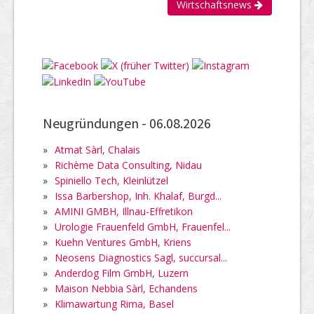
Wirtschaftsnews
Neugründungen -
06.08.2026
»
Atmat Sàrl, Chalais
»
Richème Data Consulting, Nidau
»
Spiniello Tech, Kleinlützel
»
Issa Barbershop, Inh. Khalaf, Burgd...
»
AMINI GMBH, Illnau-Effretikon
»
Urologie Frauenfeld GmbH, Frauenfel...
»
Kuehn Ventures GmbH, Kriens
»
Neosens Diagnostics Sagl, succursal...
»
Anderdog Film GmbH, Luzern
»
Maison Nebbia Sàrl, Echandens
»
Klimawartung Rima, Basel