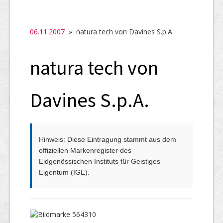
SHAB
Neugründungen
06.11.2007
» natura tech von Davines S.p.A.
Ausschreibungen
natura tech von
UID-Register
Marken-Register
Davines S.p.A.
Links
Hinweis: Diese Eintragung stammt aus dem
offiziellen Markenregister des
Eidgenössischen Instituts für Geistiges
Eigentum (IGE).