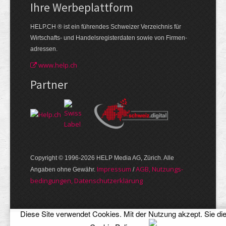
Ihre Werbe­plattform
HELP.CH ® ist ein führendes Schweizer Verzeichnis für
Wirtschafts- und Handelsregisterdaten sowie von Firmen­
adressen.
www.help.ch
Partner
Copyright © 1996-2026 HELP Media AG, Zürich. Alle
Im­pres­sum
AGB, Nut­zungs­
Angaben ohne Gewähr.
/
bedin­gungen, Daten­schutz­er­klärung
Diese Site verwendet Cookies. Mit der Nutzung akzept. Sie di