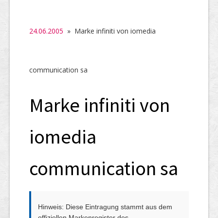
SHAB
Neugründungen
24.06.2005
» Marke infiniti von iomedia
Ausschreibungen
UID-Register
communication sa
Marken-Register
Marke infiniti von
Links
iomedia
communication sa
Hinweis: Diese Eintragung stammt aus dem
offiziellen Markenregister des