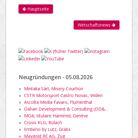
Hauptseite
Wirtschaftsnews
Neugründungen -
05.08.2026
»
Mintaka Sàrl, Misery-Courtion
»
CSTR Motorsport Castro Novac, Widen
»
Ascolta Media Favaro, Flumenthal
»
Dahan Development & Consulting (DD&...
»
MOA, titulaire Hamimid, Genève
»
Crosis KLG, Bülach
»
Emberio by Lutz, Grabs
»
Maygold RE AG, Zug