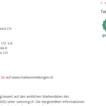
»
Te
liora CH
 CO. S.A.
oda 6
no CH
p SA
auf www.markenmeldungen.ch
g basiert auf den amtlichen Markendaten des
(IGE) unter swissreg.ch. Die dargestellten Informationen