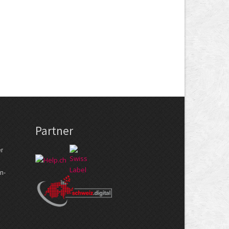
Partner
er
n­