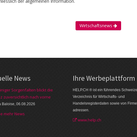
liesslich der allgemeinen Information.
Wirtschaftsnews
uelle News
Ihre Werbe­plattform
iniger Sorgenfalten blickt die
HELP.CH ® ist ein führendes Schweiz
z zuversichtlich nach vorne
Verzeichnis für Wirtschafts- und
Handelsregisterdaten sowie von Firme
a Baloise, 06.08.2026
adressen.
he mehr News
www.help.ch