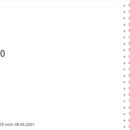
»
»
»
»
»
»
»
»
20
»
»
»
»
0
»
»
»
»
»
»
»
09 vom 08.06.2001
»