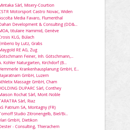
Mintaka Sàrl, Misery-Courtion
CSTR Motorsport Castro Novac, Widen
Ascolta Media Favaro, Flumenthal
Dahan Development & Consulting (DD&...
MOA, titulaire Hamimid, Genève
Crosis KLG, Bülach
Emberio by Lutz, Grabs
Maygold RE AG, Zug
Götschmann Feiner, Inh. Götschmann,...
A. Kohler Naturgarten, Kirchdorf (B...
Hemmerle Krankenhausplanung GmbH, E...
Rajaratnam GmbH, Luzern
Athletix Massage GmbH, Cham
HOLDING DUPARC Sàrl, Conthey
Maison Rochat Sàrl, Mont-Noble
TARATRA Sàrl, Riaz
AS Patrium SA, Montagny (FR)
Tomoff Studio Zitronengelb, Biel/Bi...
elari GmbH, Dietikon
Oester - Consulting, Thierachern