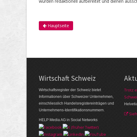
wurden redaktionell aufbereitet und dienen aussch
Hauptseite
Wirtschaft Schweiz
Akt
Trotz e
Wirtschaftsregister der Schweiz bietet
Schwei
Informationen über Schweizer Unternehmen,
einschliesslich Handelsregistereinträgen und
Helveti
Unternehmens-Identifikationsnummern.
Sie
HELP Media AG in Social Networks