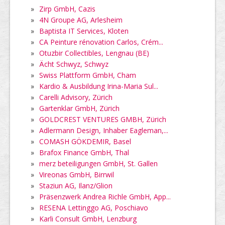
»
Zirp GmbH, Cazis
»
4N Groupe AG, Arlesheim
»
Baptista IT Services, Kloten
»
CA Peinture rénovation Carlos, Crém...
»
Otuzbir Collectibles, Lengnau (BE)
»
Ächt Schwyz, Schwyz
»
Swiss Plattform GmbH, Cham
»
Kardio & Ausbildung Irina-Maria Sul...
»
Carelli Advisory, Zürich
»
Gartenklar GmbH, Zürich
»
GOLDCREST VENTURES GMBH, Zürich
»
Adlermann Design, Inhaber Eagleman,...
»
COMASH GÖKDEMIR, Basel
»
Brafox Finance GmbH, Thal
»
merz beteiligungen GmbH, St. Gallen
»
Vireonas GmbH, Birrwil
»
Staziun AG, Ilanz/Glion
»
Präsenzwerk Andrea Richle GmbH, App...
»
RESENA Lettinggo AG, Poschiavo
»
Karli Consult GmbH, Lenzburg