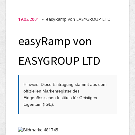
SHAB
Neugründungen
19.02.2001
» easyRamp von EASYGROUP LTD
Ausschreibungen
easyRamp von
UID-Register
Marken-Register
EASYGROUP LTD
Links
Hinweis: Diese Eintragung stammt aus dem
offiziellen Markenregister des
Eidgenössischen Instituts für Geistiges
Eigentum (IGE).