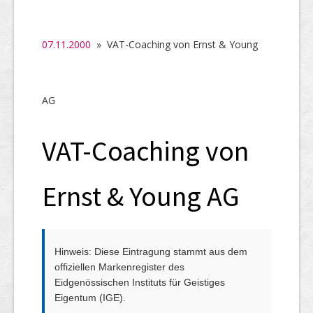
SHAB
Neugründungen
07.11.2000
» VAT-Coaching von Ernst & Young
Ausschreibungen
UID-Register
AG
Marken-Register
VAT-Coaching von
Links
Ernst & Young AG
Hinweis: Diese Eintragung stammt aus dem
offiziellen Markenregister des
Eidgenössischen Instituts für Geistiges
Eigentum (IGE).