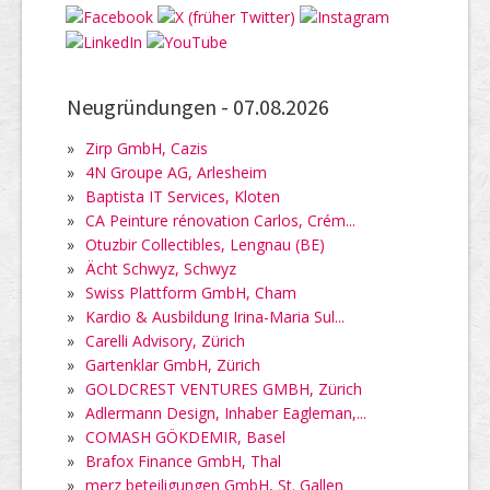
Neugründungen -
07.08.2026
»
Zirp GmbH, Cazis
»
4N Groupe AG, Arlesheim
»
Baptista IT Services, Kloten
»
CA Peinture rénovation Carlos, Crém...
»
Otuzbir Collectibles, Lengnau (BE)
»
Ächt Schwyz, Schwyz
»
Swiss Plattform GmbH, Cham
»
Kardio & Ausbildung Irina-Maria Sul...
»
Carelli Advisory, Zürich
»
Gartenklar GmbH, Zürich
»
GOLDCREST VENTURES GMBH, Zürich
»
Adlermann Design, Inhaber Eagleman,...
»
COMASH GÖKDEMIR, Basel
»
Brafox Finance GmbH, Thal
»
merz beteiligungen GmbH, St. Gallen