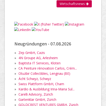
Wirtschaftsnews
Neugründungen -
07.08.2026
»
Zirp GmbH, Cazis
»
4N Groupe AG, Arlesheim
»
Baptista IT Services, Kloten
»
CA Peinture rénovation Carlos, Crém...
»
Otuzbir Collectibles, Lengnau (BE)
»
Ächt Schwyz, Schwyz
»
Swiss Plattform GmbH, Cham
»
Kardio & Ausbildung Irina-Maria Sul...
»
Carelli Advisory, Zürich
»
Gartenklar GmbH, Zürich
»
GOLDCREST VENTURES GMBH, Zürich