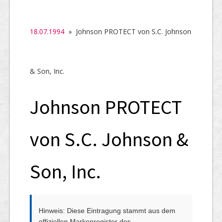
SHAB
Neugründungen
18.07.1994
» Johnson PROTECT von S.C. Johnson
Ausschreibungen
UID-Register
& Son, Inc.
Marken-Register
Johnson PROTECT
Links
von S.C. Johnson &
Son, Inc.
Hinweis: Diese Eintragung stammt aus dem
offiziellen Markenregister des