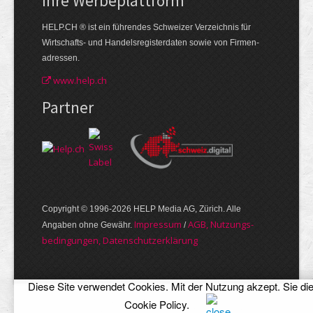
Ihre Werbe­plattform
HELP.CH ® ist ein führendes Schweizer Verzeichnis für
Wirtschafts- und Handelsregisterdaten sowie von Firmen­
adressen.
www.help.ch
Partner
Copyright © 1996-2026 HELP Media AG, Zürich. Alle
Im­pres­sum
AGB, Nut­zungs­
Angaben ohne Gewähr.
/
bedin­gungen, Daten­schutz­er­klärung
Diese Site verwendet Cookies. Mit der Nutzung akzept. Sie di
Cookie Policy
.