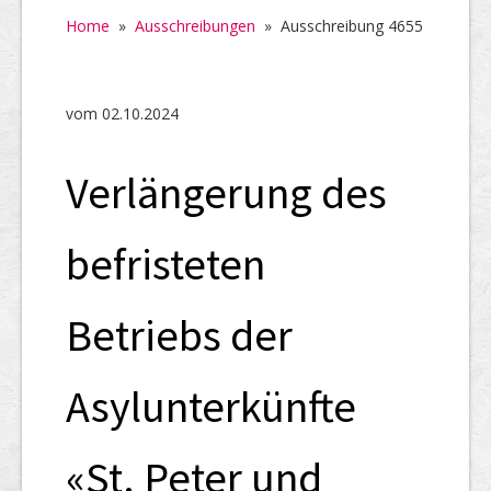
Home
Home
»
Ausschreibungen
»
Ausschreibung 4655
SHAB
Neugründungen
vom 02.10.2024
Ausschreibungen
Verlängerung des
UID-Register
Marken-Register
befristeten
Links
Betriebs der
Asylunterkünfte
«St. Peter und