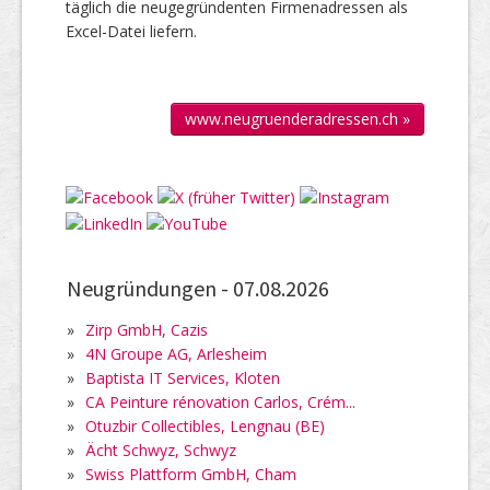
täglich die neu­gegründenten Firmen­adressen als
Excel-Datei liefern.
www.neugruenderadressen.ch »
Neugründungen -
07.08.2026
»
Zirp GmbH, Cazis
»
4N Groupe AG, Arlesheim
»
Baptista IT Services, Kloten
»
CA Peinture rénovation Carlos, Crém...
»
Otuzbir Collectibles, Lengnau (BE)
»
Ächt Schwyz, Schwyz
»
Swiss Plattform GmbH, Cham