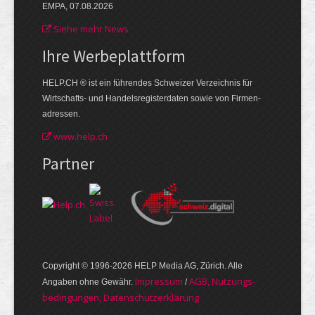
EMPA, 07.08.2026
Siehe mehr News
Ihre Werbe­plattform
HELP.CH ® ist ein führendes Schweizer Verzeichnis für
Wirtschafts- und Handelsregisterdaten sowie von Firmen­
adressen.
www.help.ch
Partner
Copyright © 1996-2026 HELP Media AG, Zürich. Alle
Im­pres­sum
AGB, Nut­zungs­
Angaben ohne Gewähr.
/
bedin­gungen, Daten­schutz­er­klärung