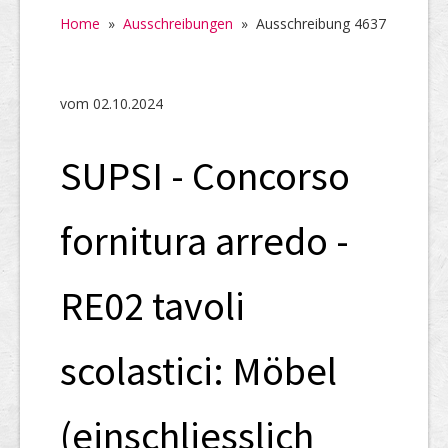
Home
Home
»
Ausschreibungen
»
Ausschreibung 4637
SHAB
Neugründungen
vom 02.10.2024
Ausschreibungen
SUPSI - Concorso
UID-Register
Marken-Register
fornitura arredo -
Links
RE02 tavoli
scolastici: Möbel
(einschliesslich