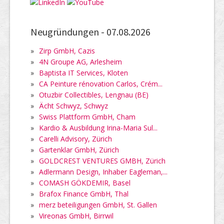
Neugründungen -
07.08.2026
»
Zirp GmbH, Cazis
»
4N Groupe AG, Arlesheim
»
Baptista IT Services, Kloten
»
CA Peinture rénovation Carlos, Crém...
»
Otuzbir Collectibles, Lengnau (BE)
»
Ächt Schwyz, Schwyz
»
Swiss Plattform GmbH, Cham
»
Kardio & Ausbildung Irina-Maria Sul...
»
Carelli Advisory, Zürich
»
Gartenklar GmbH, Zürich
»
GOLDCREST VENTURES GMBH, Zürich
»
Adlermann Design, Inhaber Eagleman,...
»
COMASH GÖKDEMIR, Basel
»
Brafox Finance GmbH, Thal
»
merz beteiligungen GmbH, St. Gallen
»
Vireonas GmbH, Birrwil