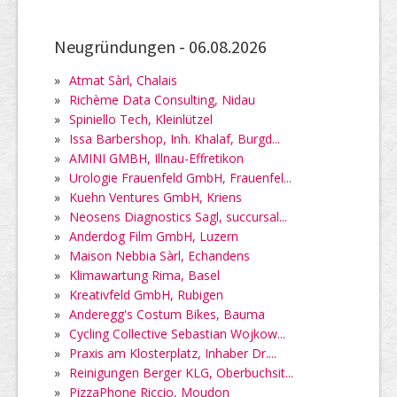
Neugründungen -
06.08.2026
»
Atmat Sàrl, Chalais
»
Richème Data Consulting, Nidau
»
Spiniello Tech, Kleinlützel
»
Issa Barbershop, Inh. Khalaf, Burgd...
»
AMINI GMBH, Illnau-Effretikon
»
Urologie Frauenfeld GmbH, Frauenfel...
»
Kuehn Ventures GmbH, Kriens
»
Neosens Diagnostics Sagl, succursal...
»
Anderdog Film GmbH, Luzern
»
Maison Nebbia Sàrl, Echandens
»
Klimawartung Rima, Basel
»
Kreativfeld GmbH, Rubigen
»
Anderegg's Costum Bikes, Bauma
»
Cycling Collective Sebastian Wojkow...
»
Praxis am Klosterplatz, Inhaber Dr....
»
Reinigungen Berger KLG, Oberbuchsit...
»
PizzaPhone Riccio, Moudon