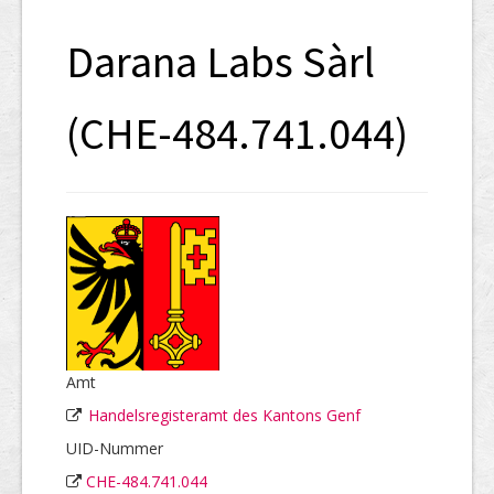
SHAB
Darana Labs Sàrl
Neugründungen
Ausschreibungen
(CHE-484.741.044)
UID-Register
Marken-Register
Links
Amt
Handelsregisteramt des Kantons Genf
UID-Nummer
CHE-484.741.044