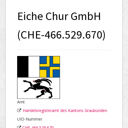
SHAB
Eiche Chur GmbH
Neugründungen
Ausschreibungen
(CHE-466.529.670)
UID-Register
Marken-Register
Links
Amt
Handelsregisteramt des Kantons Graubünden
UID-Nummer
CHE-466.529.670