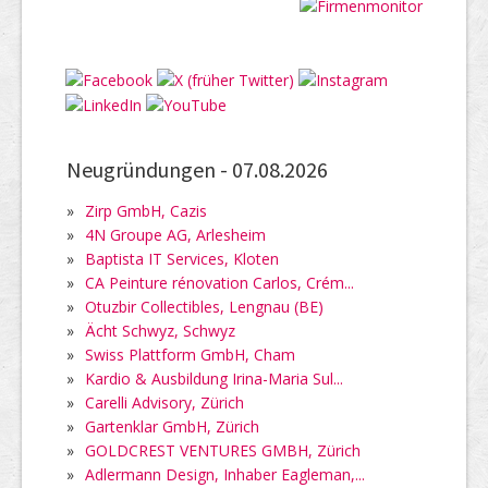
Neugründungen -
07.08.2026
»
Zirp GmbH, Cazis
»
4N Groupe AG, Arlesheim
»
Baptista IT Services, Kloten
»
CA Peinture rénovation Carlos, Crém...
»
Otuzbir Collectibles, Lengnau (BE)
»
Ächt Schwyz, Schwyz
»
Swiss Plattform GmbH, Cham
»
Kardio & Ausbildung Irina-Maria Sul...
»
Carelli Advisory, Zürich
»
Gartenklar GmbH, Zürich
»
GOLDCREST VENTURES GMBH, Zürich
»
Adlermann Design, Inhaber Eagleman,...