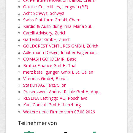
»
CA Peinture rénovation Carlos, Crém...
»
Otuzbir Collectibles, Lengnau (BE)
»
Ächt Schwyz, Schwyz
»
Swiss Plattform GmbH, Cham
»
Kardio & Ausbildung Irina-Maria Sul...
»
Carelli Advisory, Zürich
»
Gartenklar GmbH, Zürich
»
GOLDCREST VENTURES GMBH, Zürich
»
Adlermann Design, Inhaber Eagleman,...
»
COMASH GÖKDEMIR, Basel
»
Brafox Finance GmbH, Thal
»
merz beteiligungen GmbH, St. Gallen
»
Vireonas GmbH, Birrwil
»
Staziun AG, Ilanz/Glion
»
Präsenzwerk Andrea Richle GmbH, App...
»
RESENA Lettinggo AG, Poschiavo
»
Karli Consult GmbH, Lenzburg
»
Weitere neue Firmen vom 07.08.2026
Teilnehmer von