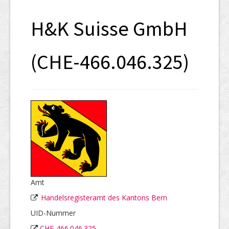
SHAB
H&K Suisse GmbH
Neugründungen
Ausschreibungen
(CHE-466.046.325)
UID-Register
Marken-Register
Links
Amt
Handelsregisteramt des Kantons Bern
UID-Nummer
CHE-466.046.325