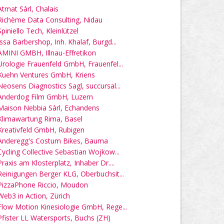
Atmat Sàrl, Chalais
Richème Data Consulting, Nidau
Spiniello Tech, Kleinlützel
Issa Barbershop, Inh. Khalaf, Burgd...
AMINI GMBH, Illnau-Effretikon
Urologie Frauenfeld GmbH, Frauenfel...
Kuehn Ventures GmbH, Kriens
Neosens Diagnostics Sagl, succursal...
Anderdog Film GmbH, Luzern
Maison Nebbia Sàrl, Echandens
Klimawartung Rima, Basel
Kreativfeld GmbH, Rubigen
Anderegg's Costum Bikes, Bauma
Cycling Collective Sebastian Wojkow...
Praxis am Klosterplatz, Inhaber Dr....
Reinigungen Berger KLG, Oberbuchsit...
PizzaPhone Riccio, Moudon
Web3 in Action, Zürich
Flow Motion Kinesiologie GmbH, Rege...
Pfister LL Watersports, Buchs (ZH)