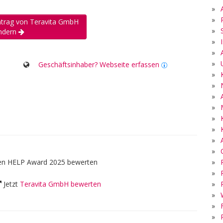
»
»
intrag von Teravita GmbH
»
ndern
»
»
»
Geschäftsinhaber? Webseite erfassen
»
»
»
»
»
»
»
»
»
den HELP Award 2025 bewerten
»
»
Jetzt
Teravita GmbH bewerten
»
»
»