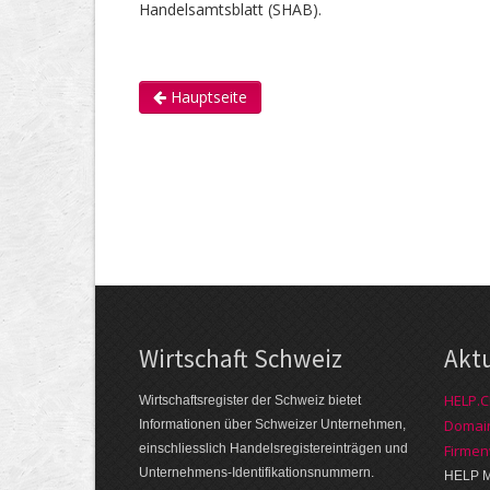
Handelsamtsblatt (SHAB).
Hauptseite
Wirtschaft Schweiz
Akt
HELP.C
Wirtschaftsregister der Schweiz bietet
Domai
Informationen über Schweizer Unternehmen,
einschliesslich Handelsregistereinträgen und
Firmen
Unternehmens-Identifikationsnummern.
HELP M