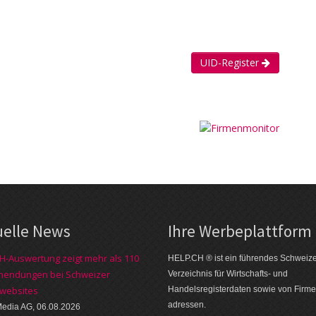
UID-Register
uelle News
Ihre Werbe­plattform
H-Auswertung zeigt mehr als 110
HELP.CH ® ist ein führendes Schweiz
nendungen bei Schweizer
Verzeichnis für Wirtschafts- und
websites
Handelsregisterdaten sowie von Firme
adressen.
edia AG, 06.08.2026