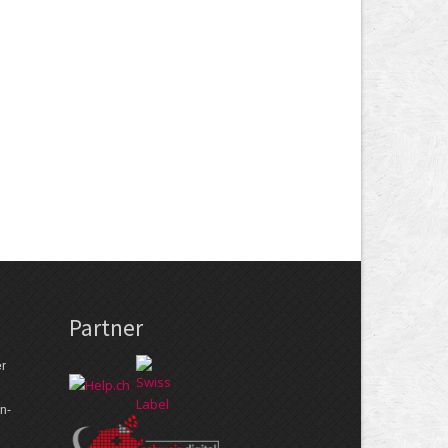
Partner
er
n­