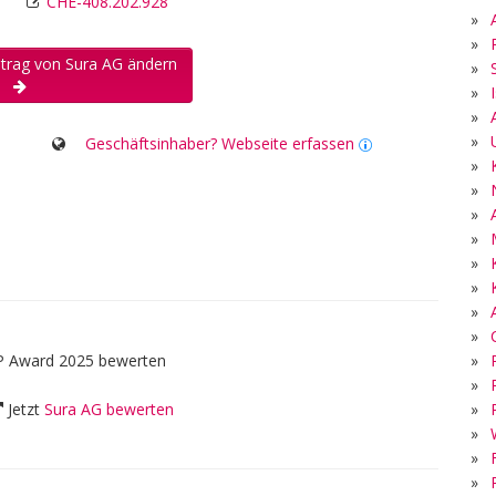
CHE-408.202.928
»
»
ntrag von Sura AG ändern
»
»
»
»
Geschäftsinhaber? Webseite erfassen
»
»
»
»
»
»
»
»
»
P Award 2025 bewerten
»
»
Jetzt
Sura AG bewerten
»
»
»