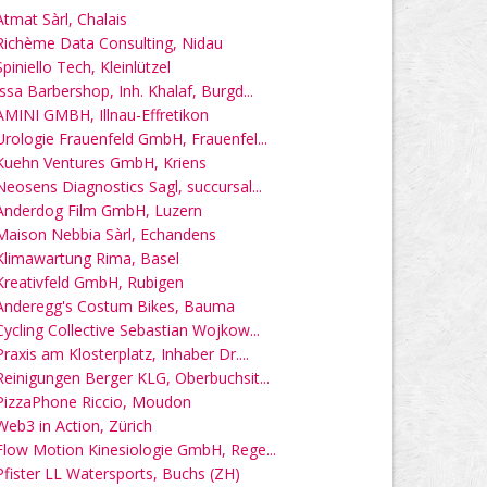
Atmat Sàrl, Chalais
Richème Data Consulting, Nidau
Spiniello Tech, Kleinlützel
Issa Barbershop, Inh. Khalaf, Burgd...
AMINI GMBH, Illnau-Effretikon
Urologie Frauenfeld GmbH, Frauenfel...
Kuehn Ventures GmbH, Kriens
Neosens Diagnostics Sagl, succursal...
Anderdog Film GmbH, Luzern
Maison Nebbia Sàrl, Echandens
Klimawartung Rima, Basel
Kreativfeld GmbH, Rubigen
Anderegg's Costum Bikes, Bauma
Cycling Collective Sebastian Wojkow...
Praxis am Klosterplatz, Inhaber Dr....
Reinigungen Berger KLG, Oberbuchsit...
PizzaPhone Riccio, Moudon
Web3 in Action, Zürich
Flow Motion Kinesiologie GmbH, Rege...
Pfister LL Watersports, Buchs (ZH)