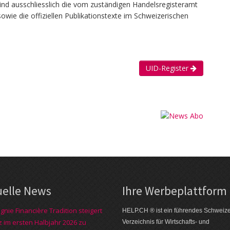
ind ausschliesslich die vom zuständigen Handelsregisteramt
owie die offiziellen Publikationstexte im Schweizerischen
UID-Register
uelle News
Ihre Werbe­plattform
nie Financière Tradition steigert
HELP.CH ® ist ein führendes Schweiz
 im ersten Halbjahr 2026 zu
Verzeichnis für Wirtschafts- und