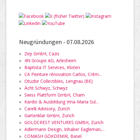
Neugründungen -
07.08.2026
»
Zirp GmbH, Cazis
»
4N Groupe AG, Arlesheim
»
Baptista IT Services, Kloten
»
CA Peinture rénovation Carlos, Crém...
»
Otuzbir Collectibles, Lengnau (BE)
»
Ächt Schwyz, Schwyz
»
Swiss Plattform GmbH, Cham
»
Kardio & Ausbildung Irina-Maria Sul...
»
Carelli Advisory, Zürich
»
Gartenklar GmbH, Zürich
»
GOLDCREST VENTURES GMBH, Zürich
»
Adlermann Design, Inhaber Eagleman,...
»
COMASH GÖKDEMIR, Basel