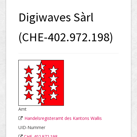
SHAB
Digiwaves Sàrl
Neugründungen
Ausschreibungen
(CHE-402.972.198)
UID-Register
Marken-Register
Links
Amt
Handelsregisteramt des Kantons Wallis
UID-Nummer
CHE-402.972.198