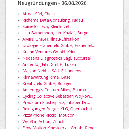
Neugründungen -
06.08.2026
»
Atmat Sàrl, Chalais
»
Richème Data Consulting, Nidau
»
Spiniello Tech, Kleinlützel
»
Issa Barbershop, Inh. Khalaf, Burgd...
»
AMINI GMBH, Illnau-Effretikon
»
Urologie Frauenfeld GmbH, Frauenfel...
»
Kuehn Ventures GmbH, Kriens
»
Neosens Diagnostics Sagl, succursal...
»
Anderdog Film GmbH, Luzern
»
Maison Nebbia Sàrl, Echandens
»
Klimawartung Rima, Basel
»
Kreativfeld GmbH, Rubigen
»
Anderegg's Costum Bikes, Bauma
»
Cycling Collective Sebastian Wojkow...
»
Praxis am Klosterplatz, Inhaber Dr....
»
Reinigungen Berger KLG, Oberbuchsit...
»
PizzaPhone Riccio, Moudon
»
Web3 in Action, Zürich
»
Flow Motion Kinesiologie GmbH, Rege...