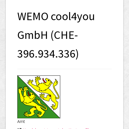
SHAB
WEMO cool4you
Neugründungen
Ausschreibungen
GmbH (CHE-
UID-Register
396.934.336)
Marken-Register
Links
Amt