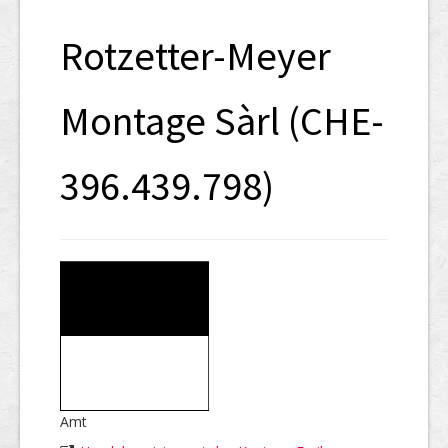
SHAB
Rotzetter-Meyer
Neugründungen
Ausschreibungen
Montage Sàrl (CHE-
UID-Register
396.439.798)
Marken-Register
Links
Amt