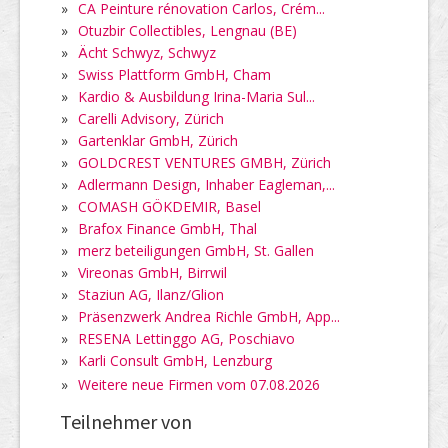
»
CA Peinture rénovation Carlos, Crém...
»
Otuzbir Collectibles, Lengnau (BE)
»
Ächt Schwyz, Schwyz
»
Swiss Plattform GmbH, Cham
»
Kardio & Ausbildung Irina-Maria Sul...
»
Carelli Advisory, Zürich
»
Gartenklar GmbH, Zürich
»
GOLDCREST VENTURES GMBH, Zürich
»
Adlermann Design, Inhaber Eagleman,...
»
COMASH GÖKDEMIR, Basel
»
Brafox Finance GmbH, Thal
»
merz beteiligungen GmbH, St. Gallen
»
Vireonas GmbH, Birrwil
»
Staziun AG, Ilanz/Glion
»
Präsenzwerk Andrea Richle GmbH, App...
»
RESENA Lettinggo AG, Poschiavo
»
Karli Consult GmbH, Lenzburg
»
Weitere neue Firmen vom 07.08.2026
Teilnehmer von