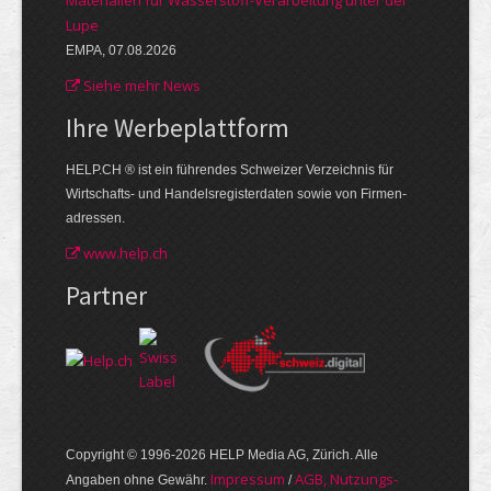
Lupe
EMPA, 07.08.2026
Siehe mehr News
Ihre Werbe­plattform
HELP.CH ® ist ein führendes Schweizer Verzeichnis für
Wirtschafts- und Handelsregisterdaten sowie von Firmen­
adressen.
www.help.ch
Partner
Copyright © 1996-2026 HELP Media AG, Zürich. Alle
Im­pres­sum
AGB, Nut­zungs­
Angaben ohne Gewähr.
/