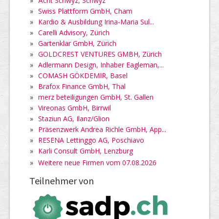
»
Ächt Schwyz, Schwyz
»
Swiss Plattform GmbH, Cham
»
Kardio & Ausbildung Irina-Maria Sul...
»
Carelli Advisory, Zürich
»
Gartenklar GmbH, Zürich
»
GOLDCREST VENTURES GMBH, Zürich
»
Adlermann Design, Inhaber Eagleman,...
»
COMASH GÖKDEMIR, Basel
»
Brafox Finance GmbH, Thal
»
merz beteiligungen GmbH, St. Gallen
»
Vireonas GmbH, Birrwil
»
Staziun AG, Ilanz/Glion
»
Präsenzwerk Andrea Richle GmbH, App...
»
RESENA Lettinggo AG, Poschiavo
»
Karli Consult GmbH, Lenzburg
»
Weitere neue Firmen vom 07.08.2026
Teilnehmer von