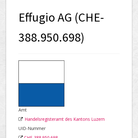
SHAB
Effugio AG (CHE-
Neugründungen
Ausschreibungen
388.950.698)
UID-Register
Marken-Register
Links
Amt
Handelsregisteramt des Kantons Luzern
UID-Nummer
CHE-388.950.698