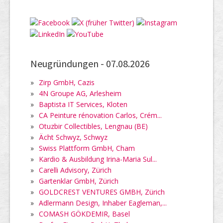
Neugründungen -
07.08.2026
»
Zirp GmbH, Cazis
»
4N Groupe AG, Arlesheim
»
Baptista IT Services, Kloten
»
CA Peinture rénovation Carlos, Crém...
»
Otuzbir Collectibles, Lengnau (BE)
»
Ächt Schwyz, Schwyz
»
Swiss Plattform GmbH, Cham
»
Kardio & Ausbildung Irina-Maria Sul...
»
Carelli Advisory, Zürich
»
Gartenklar GmbH, Zürich
»
GOLDCREST VENTURES GMBH, Zürich
»
Adlermann Design, Inhaber Eagleman,...
»
COMASH GÖKDEMIR, Basel