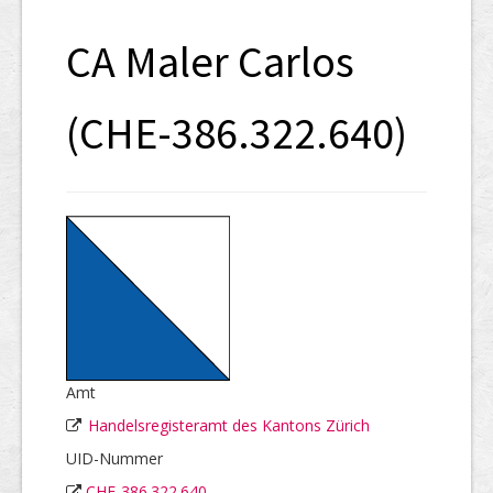
SHAB
CA Maler Carlos
Neugründungen
Ausschreibungen
(CHE-386.322.640)
UID-Register
Marken-Register
Links
Amt
Handelsregisteramt des Kantons Zürich
UID-Nummer
CHE-386.322.640