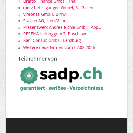
»
Brafox Finance GmbH, Thal
»
merz beteiligungen GmbH, St. Gallen
»
Vireonas GmbH, Birrwil
»
Staziun AG, Ilanz/Glion
»
Präsenzwerk Andrea Richle GmbH, App...
»
RESENA Lettinggo AG, Poschiavo
»
Karli Consult GmbH, Lenzburg
»
Weitere neue Firmen vom 07.08.2026
Teilnehmer von