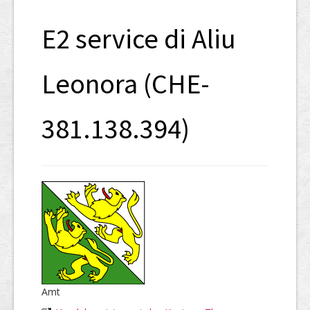
SHAB
E2 service di Aliu
Neugründungen
Ausschreibungen
Leonora (CHE-
UID-Register
381.138.394)
Marken-Register
Links
Amt