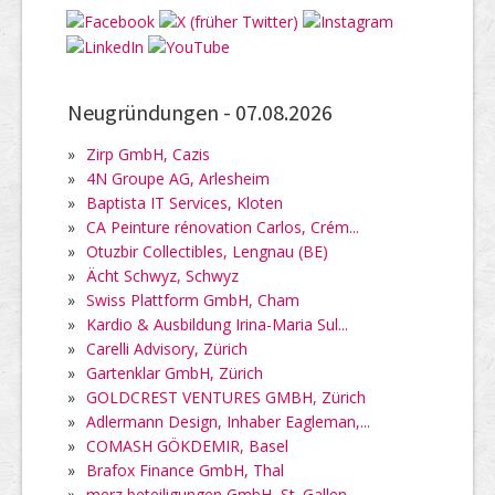
Neugründungen -
07.08.2026
»
Zirp GmbH, Cazis
»
4N Groupe AG, Arlesheim
»
Baptista IT Services, Kloten
»
CA Peinture rénovation Carlos, Crém...
»
Otuzbir Collectibles, Lengnau (BE)
»
Ächt Schwyz, Schwyz
»
Swiss Plattform GmbH, Cham
»
Kardio & Ausbildung Irina-Maria Sul...
»
Carelli Advisory, Zürich
»
Gartenklar GmbH, Zürich
»
GOLDCREST VENTURES GMBH, Zürich
»
Adlermann Design, Inhaber Eagleman,...
»
COMASH GÖKDEMIR, Basel
»
Brafox Finance GmbH, Thal
»
merz beteiligungen GmbH, St. Gallen