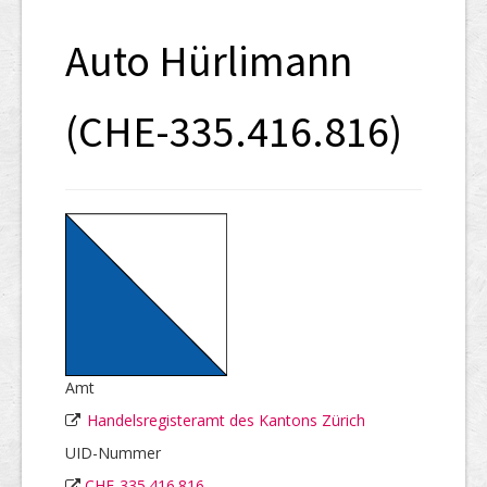
SHAB
Auto Hürlimann
Neugründungen
Ausschreibungen
(CHE-335.416.816)
UID-Register
Marken-Register
Links
Amt
Handelsregisteramt des Kantons Zürich
UID-Nummer
CHE-335.416.816