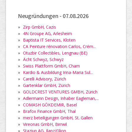
Neugründungen -
07.08.2026
»
Zirp GmbH, Cazis
»
4N Groupe AG, Arlesheim
»
Baptista IT Services, Kloten
»
CA Peinture rénovation Carlos, Crém...
»
Otuzbir Collectibles, Lengnau (BE)
»
Ächt Schwyz, Schwyz
»
Swiss Plattform GmbH, Cham
»
Kardio & Ausbildung Irina-Maria Sul...
»
Carelli Advisory, Zürich
»
Gartenklar GmbH, Zürich
»
GOLDCREST VENTURES GMBH, Zürich
»
Adlermann Design, Inhaber Eagleman,...
»
COMASH GÖKDEMIR, Basel
»
Brafox Finance GmbH, Thal
»
merz beteiligungen GmbH, St. Gallen
»
Vireonas GmbH, Birrwil
»
Staziun AG, Ilanz/Glion