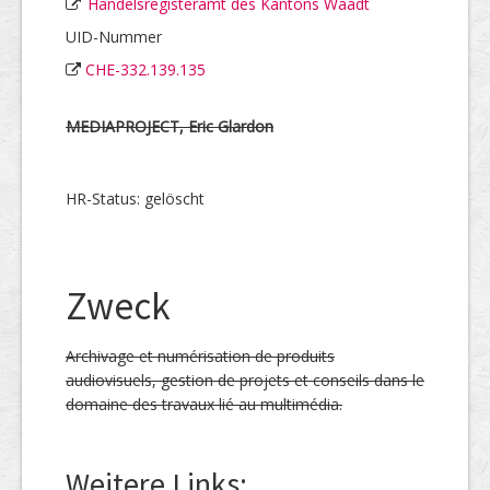
Handelsregisteramt des Kantons Waadt
UID-Nummer
CHE-332.139.135
MEDIAPROJECT, Eric Glardon
HR-Status: gelöscht
Zweck
Archivage et numérisation de produits
audiovisuels, gestion de projets et conseils dans le
domaine des travaux lié au multimédia.
Weitere Links: