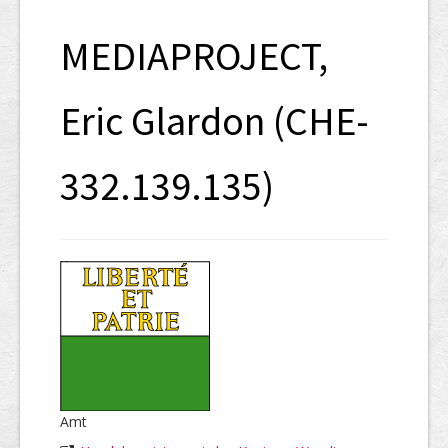
SHAB
MEDIAPROJECT,
Neugründungen
Ausschreibungen
Eric Glardon (CHE-
UID-Register
332.139.135)
Marken-Register
Links
Amt