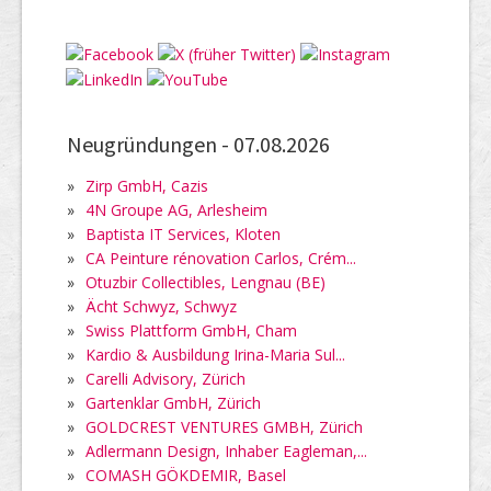
Neugründungen -
07.08.2026
»
Zirp GmbH, Cazis
»
4N Groupe AG, Arlesheim
»
Baptista IT Services, Kloten
»
CA Peinture rénovation Carlos, Crém...
»
Otuzbir Collectibles, Lengnau (BE)
»
Ächt Schwyz, Schwyz
»
Swiss Plattform GmbH, Cham
»
Kardio & Ausbildung Irina-Maria Sul...
»
Carelli Advisory, Zürich
»
Gartenklar GmbH, Zürich
»
GOLDCREST VENTURES GMBH, Zürich
»
Adlermann Design, Inhaber Eagleman,...
»
COMASH GÖKDEMIR, Basel