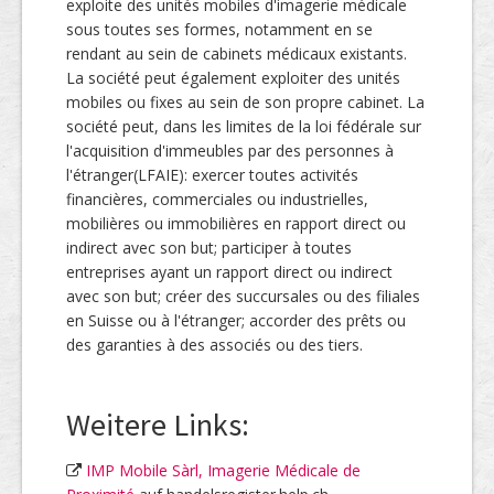
exploite des unités mobiles d'imagerie médicale
sous toutes ses formes, notamment en se
rendant au sein de cabinets médicaux existants.
La société peut également exploiter des unités
mobiles ou fixes au sein de son propre cabinet. La
société peut, dans les limites de la loi fédérale sur
l'acquisition d'immeubles par des personnes à
l'étranger(LFAIE): exercer toutes activités
financières, commerciales ou industrielles,
mobilières ou immobilières en rapport direct ou
indirect avec son but; participer à toutes
entreprises ayant un rapport direct ou indirect
avec son but; créer des succursales ou des filiales
en Suisse ou à l'étranger; accorder des prêts ou
des garanties à des associés ou des tiers.
Weitere Links:
IMP Mobile Sàrl, Imagerie Médicale de