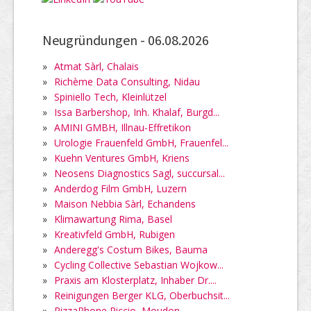
Neugründungen -
06.08.2026
»
Atmat Sàrl, Chalais
»
Richème Data Consulting, Nidau
»
Spiniello Tech, Kleinlützel
»
Issa Barbershop, Inh. Khalaf, Burgd...
»
AMINI GMBH, Illnau-Effretikon
»
Urologie Frauenfeld GmbH, Frauenfel...
»
Kuehn Ventures GmbH, Kriens
»
Neosens Diagnostics Sagl, succursal...
»
Anderdog Film GmbH, Luzern
»
Maison Nebbia Sàrl, Echandens
»
Klimawartung Rima, Basel
»
Kreativfeld GmbH, Rubigen
»
Anderegg's Costum Bikes, Bauma
»
Cycling Collective Sebastian Wojkow...
»
Praxis am Klosterplatz, Inhaber Dr....
»
Reinigungen Berger KLG, Oberbuchsit...
»
PizzaPhone Riccio, Moudon