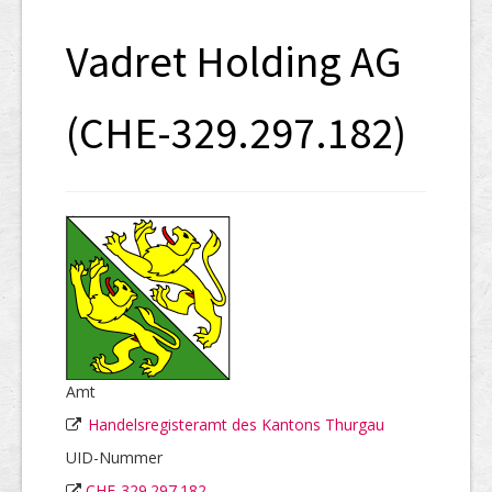
SHAB
Vadret Holding AG
Neugründungen
Ausschreibungen
(CHE-329.297.182)
UID-Register
Marken-Register
Links
Amt
Handelsregisteramt des Kantons Thurgau
UID-Nummer
CHE-329.297.182