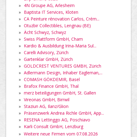
»
4N Groupe AG, Arlesheim
»
Baptista IT Services, Kloten
»
CA Peinture rénovation Carlos, Crém...
»
Otuzbir Collectibles, Lengnau (BE)
»
Ächt Schwyz, Schwyz
»
Swiss Plattform GmbH, Cham
»
Kardio & Ausbildung Irina-Maria Sul...
»
Carelli Advisory, Zürich
»
Gartenklar GmbH, Zürich
»
GOLDCREST VENTURES GMBH, Zürich
»
Adlermann Design, Inhaber Eagleman,...
»
COMASH GÖKDEMIR, Basel
»
Brafox Finance GmbH, Thal
»
merz beteiligungen GmbH, St. Gallen
»
Vireonas GmbH, Birrwil
»
Staziun AG, Ilanz/Glion
»
Präsenzwerk Andrea Richle GmbH, App...
»
RESENA Lettinggo AG, Poschiavo
»
Karli Consult GmbH, Lenzburg
»
Weitere neue Firmen vom 07.08.2026