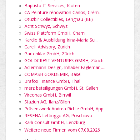
»
Baptista IT Services, Kloten
»
CA Peinture rénovation Carlos, Crém...
»
Otuzbir Collectibles, Lengnau (BE)
»
Ächt Schwyz, Schwyz
»
Swiss Plattform GmbH, Cham
»
Kardio & Ausbildung Irina-Maria Sul...
»
Carelli Advisory, Zürich
»
Gartenklar GmbH, Zürich
»
GOLDCREST VENTURES GMBH, Zürich
»
Adlermann Design, Inhaber Eagleman,...
»
COMASH GÖKDEMIR, Basel
»
Brafox Finance GmbH, Thal
»
merz beteiligungen GmbH, St. Gallen
»
Vireonas GmbH, Birrwil
»
Staziun AG, Ilanz/Glion
»
Präsenzwerk Andrea Richle GmbH, App...
»
RESENA Lettinggo AG, Poschiavo
»
Karli Consult GmbH, Lenzburg
»
Weitere neue Firmen vom 07.08.2026