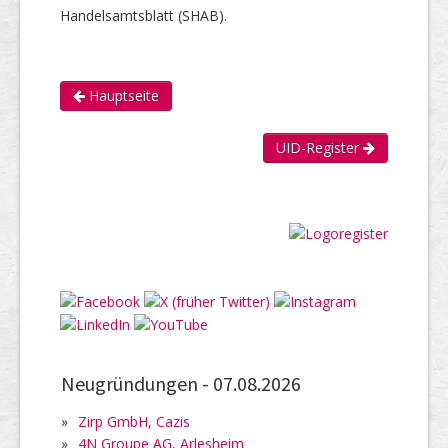
Handelsamtsblatt (SHAB).
Hauptseite
UID-Register
Neugründungen -
07.08.2026
»
Zirp GmbH, Cazis
»
4N Groupe AG, Arlesheim