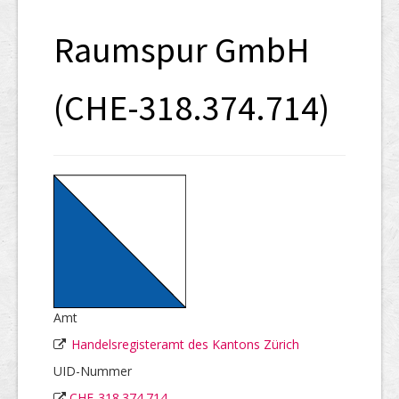
SHAB
Raumspur GmbH
Neugründungen
Ausschreibungen
(CHE-318.374.714)
UID-Register
Marken-Register
Links
Amt
Handelsregisteramt des Kantons Zürich
UID-Nummer
CHE-318.374.714