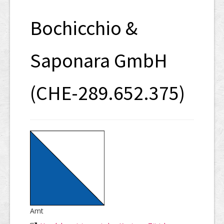
SHAB
Bochicchio &
Neugründungen
Ausschreibungen
Saponara GmbH
UID-Register
(CHE-289.652.375)
Marken-Register
Links
Amt