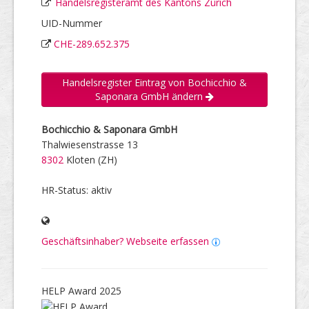
Handelsregisteramt des Kantons Zürich
UID-Nummer
CHE-289.652.375
Handelsregister Eintrag von Bochicchio &
Saponara GmbH ändern
Bochicchio & Saponara GmbH
Thalwiesenstrasse 13
8302
Kloten (ZH)
HR-Status: aktiv
Geschäftsinhaber? Webseite erfassen
HELP Award 2025