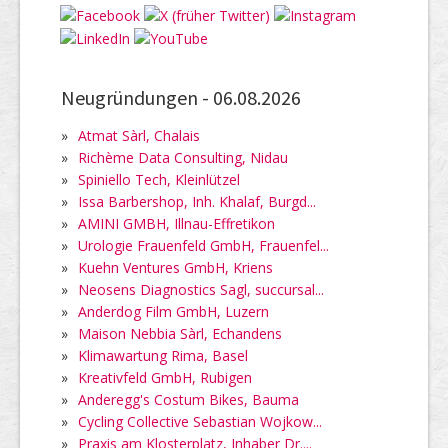
Neugründungen -
06.08.2026
»
Atmat Sàrl, Chalais
»
Richème Data Consulting, Nidau
»
Spiniello Tech, Kleinlützel
»
Issa Barbershop, Inh. Khalaf, Burgd...
»
AMINI GMBH, Illnau-Effretikon
»
Urologie Frauenfeld GmbH, Frauenfel...
»
Kuehn Ventures GmbH, Kriens
»
Neosens Diagnostics Sagl, succursal...
»
Anderdog Film GmbH, Luzern
»
Maison Nebbia Sàrl, Echandens
»
Klimawartung Rima, Basel
»
Kreativfeld GmbH, Rubigen
»
Anderegg's Costum Bikes, Bauma
»
Cycling Collective Sebastian Wojkow...
»
Praxis am Klosterplatz, Inhaber Dr....